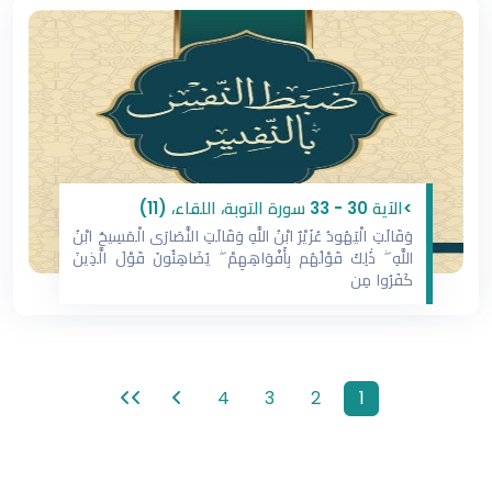
>الآية 30 - 33 سورة التوبة، اللقاء، (11)
وَقَالَتِ الْيَهُودُ عُزَيْرٌ ابْنُ اللَّهِ وَقَالَتِ النَّصَارَى الْمَسِيحُ ابْنُ
اللَّهِ ۖ ذَٰلِكَ قَوْلُهُم بِأَفْوَاهِهِمْ ۖ يُضَاهِئُونَ قَوْلَ الَّذِينَ
كَفَرُوا مِن
4
3
2
1