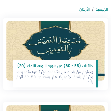
الرئيسية
الأركان
/ ضبط النفس
بالنفيس
>الآيات (58 - 60) من سورة التوبة، اللقاء (20)
﴿وَمِنْهُمْ مَنْ يَلْمِزُكَ فِي الصَّدَقَاتِ فَإِنْ أُعْطُوا مِنْهَا رَضُوا
وَإِنْ لَمْ يُعْطَوْا مِنْهَا إِذَا هُمْ يَسْخَطُونَ 58 وَلَوْ أَنَّهُمْ
رَضُوا