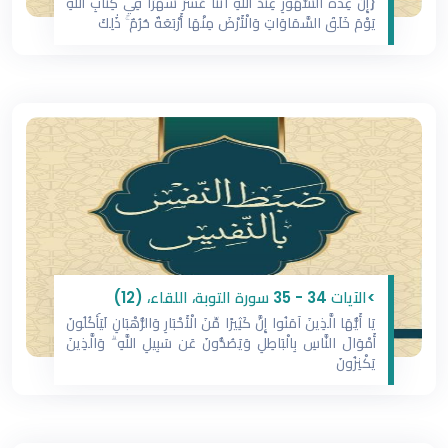
{إِنَّ عِدَّةَ الشُّهُورِ عِندَ اللَّهِ اثْنَا عَشَرَ شَهْرًا فِي كِتَابِ اللَّهِ
يَوْمَ خَلَقَ السَّمَاوَاتِ وَالْأَرْضَ مِنْهَا أَرْبَعَةٌ حُرُمٌ ۚ ذَٰلِكَ
>‏‎‏‎‏‎‏‎‏‎‏‎‏‎‏‎‏‎الآيات 34 - 35 سورة التوبة، اللقاء، (12)
يَا أَيُّهَا الَّذِينَ آمَنُوا إِنَّ كَثِيرًا مِّنَ الْأَحْبَارِ وَالرُّهْبَانِ لَيَأْكُلُونَ
أَمْوَالَ النَّاسِ بِالْبَاطِلِ وَيَصُدُّونَ عَن سَبِيلِ اللَّهِ ۗ وَالَّذِينَ
يَكْنِزُونَ