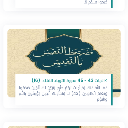
خَرَجُوا فِيكُم مَّا
>الآيات 43 - 45 سورة التوبة، اللقاء، (16)
عَفَا اللَّهُ عَنكَ لِمَ أَذِنتَ لَهُمْ حَتَّىٰ يَتَبَيَّنَ لَكَ الَّذِينَ صَدَقُوا
وَتَعْلَمَ الْكَاذِبِينَ (43) لَا يَسْتَأْذِنُكَ الَّذِينَ يُؤْمِنُونَ بِاللَّهِ
وَالْيَوْمِ