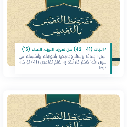
>الآيات (41 - 42) من سورة التوبة، اللقاء (15)
انفِرُوا خِفَافًا وَثِقَالًا وَجَاهِدُوا بِأَمْوَالِكُمْ وَأَنفُسِكُمْ فِي
سَبِيلِ اللَّهِ ۚ ذَٰلِكُمْ خَيْرٌ لَّكُمْ إِن كُنتُمْ تَعْلَمُونَ (41) لَوْ كَانَ
عَرَضًا