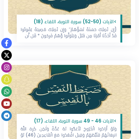
>‌‌‌‌‌‌‌‌‌‌‌‌‌‌‌‌‌‎الآيات (50-52) سورة التوبة، اللقاء (18)
{إِن تُصِبْكَ حَسَنَةٌ تَسُؤْهُمْ ۖ وَإِن تُصِبْكَ مُصِيبَةٌ يَقُولُوا
قَدْ أَخَذْنَا أَمْرَنَا مِن قَبْلُ وَيَتَوَلَّوا وَّهُمْ فَرِحُونَ * قُل لَّن
>الآيات 46 - 49 سورة التوبة، اللقاء، (17)
وَلَوْ أَرَادُوا الْخُرُوجَ لَأَعَدُّوا لَهُ عُدَّةً وَلَٰكِن كَرِهَ اللَّهُ
انبِعَاثَهُمْ فَثَبَّطَهُمْ وَقِيلَ اقْعُدُوا مَعَ الْقَاعِدِينَ (46) لَوْ