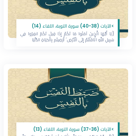
>الآيات (38-40) سورة التوبة، اللقاء (14)
{يَا أَيُّهَا الَّذِينَ آمَنُوا مَا لَكُمْ إِذَا قِيلَ لَكُمُ انفِرُوا فِي
سَبِيلِ اللَّهِ اثَّاقَلْتُمْ إِلَى الْأَرْضِ ۚ أَرَضِيتُم بِالْحَيَاةِ الدُّنْيَا
>الآيات (36-37) سورة التوبة، اللقاء (13)