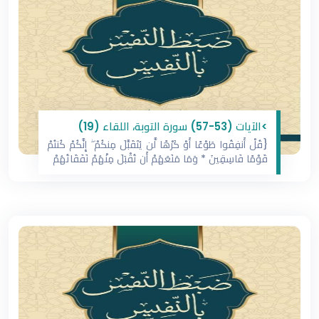
>الآيات (53-57) سورة التوبة، اللقاء (19)
{قُلْ أَنفِقُوا طَوْعًا أَوْ كَرْهًا لَّن يُتَقَبَّلَ مِنكُمْ ۖ إِنَّكُمْ كُنتُمْ
قَوْمًا فَاسِقِينَ * وَمَا مَنَعَهُمْ أَن تُقْبَلَ مِنْهُمْ نَفَقَاتُهُمْ