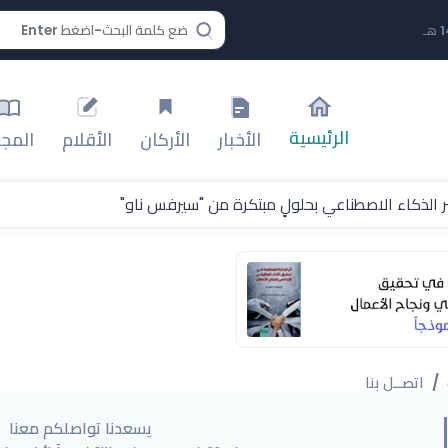
الرئيسية
الأخبار
الأركان
الأقلام
المجل
 الذكاء الاصطناعي بحلولٍ مبتكرة من "سيرفس ناو"
لة اتحاد غرب آسيا
 عبدالعزيز ضمن "سباقات الخيل"
صفقة انتقاله إلى طرابزون سبور
اتصــل بنا
 ويصفه بـ"المخادع"
يسعدنا تواصلكم معنا
الثالثة من "أبطال الخليج" للأندية