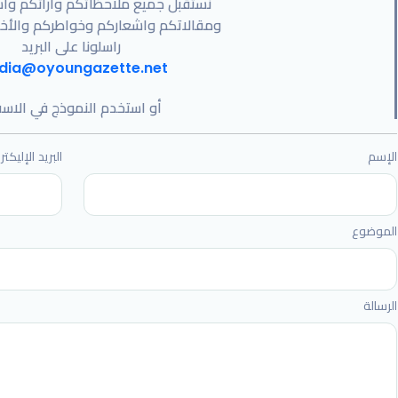
نستقبل جميع ملاحظاتكم وآرائكم وا
الإماراتي والاتحاد في الملحق الآسيوي
ومقالاتكم واشعاركم وخواطركم
والأخ
راسلونا على البريد
 يواصل صناعة الإنجازات
dia@oyoungazette.net
لمدينة يفعّل المصلى المتنقل
أو استخدم النموذج في الاس
إلى منصات التتويج بلقب آسيا
الإسم
البريد الإليكت
الموضوع
الرسالة