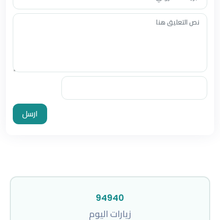
ارسل
94940
زيارات اليوم