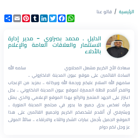
الرئيسية
قالو عنا
WhatsApp
Facebook
Twitter
LinkedIn
Tumblr
Pinterest
Email
انشر
الدليل . محمد بصراوي - مدير إدارة
الاستثمار والعلاقات العامة والإعلام
بالأدلاء
سعادة الأخ الكريم مشعل المحلاوي سلمه الله
السادة القائمين على موقع عيون المدينة الالكتروني ..
سلمهم الله السلام عليكم ورحمة الله وبركاته .. بمزيد من الإعجاب
والفخر أتقدم للطلة المميزة لموقع عيون المدينة الالكتروني .. بكل
اعتزاز على الجهد المتميز والرائع بهذا الموقع الإعلامي والذي يمثل
مرأه تعكس بحق جميع ما يدور في مجتمع المدينة المنورة ..
ويشرفني أن أتقدم لشخصكم الكريم ولجميع القائمين على هذا
الموقع الجميل بأجمل عبارات الشكر والثناء والارتقاء .. سائلاً المولى
عز وجل لكم دوام