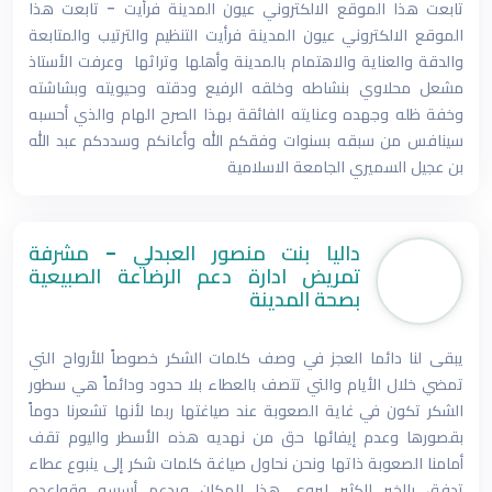
تابعت هذا الموقع الالكتروني عيون المدينة فرأيت - تابعت هذا
الموقع الالكتروني عيون المدينة فرأيت التنظيم والترتيب والمتابعة
والدقة والعناية والاهتمام بالمدينة وأهلها وتراثها وعرفت اﻷستاذ
مشعل محلاوي بنشاطه وخلقه الرفيع ودقته وحيويته وبشاشته
وخفة ظله وجهده وعنايته الفائقة بهذا الصرح الهام والذي أحسبه
سينافس من سبقه بسنوات وفقكم الله وأعانكم وسددكم عبد الله
بن عجيل السميري الجامعة الاسلامية
داليا بنت منصور العبدلي - مشرفة
تمريض ادارة دعم الرضاعة الصبيعية
بصحة المدينة
يبقى لنا دائما العجز في وصف كلمات الشكر خصوصاً للأرواح التي
تمضي خلال الأيام والتي تتصف بالعطاء بلا حدود ودائماً هي سطور
الشكر تكون في غاية الصعوبة عند صياغتها ربما لأنها تشعرنا دوماً
بقصورها وعدم إيفائها حق من نهديه هذه الأسطر واليوم تقف
أمامنا الصعوبة ذاتها ونحن نحاول صياغة كلمات شكر إلى ينبوع عطاء
تدفق بالخير الكثير ليروي هذا المكان ويدعم أسسه وقواعده