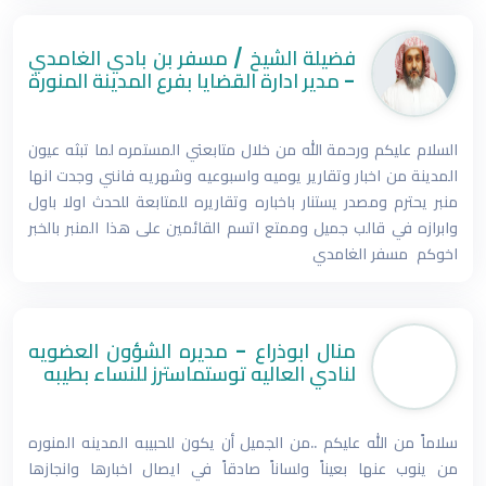
فضيلة الشيخ / مسفر بن بادي الغامدي
- مدير ادارة القضايا بفرع المدينة المنورة
السلام عليكم ورحمة الله من خلال متابعتي المستمره لما تبثه عيون
المدينة من اخبار وتقارير يوميه واسبوعيه وشهريه فانني وجدت انها
منبر يحترم ومصدر يستنار باخباره وتقاريره للمتابعة للحدث اولا باول
وابرازه في قالب جميل وممتع اتسم القائمين على هذا المنبر بالخبر
اخوكم مسفر الغامدي
منال ابوذراع - مديره الشؤون العضويه
لنادي العاليه توستماسترز للنساء بطيبه
سلاماً من الله عليكم ..من الجميل أن يكون للحبيبه المدينه المنوره
من ينوب عنها بعيناً ولساناً صادقاً في ايصال اخبارها وانجازها