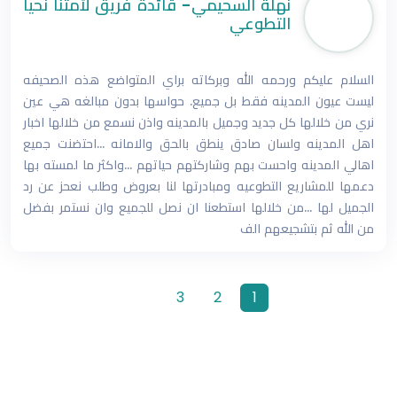
نهلة السحيمي- قائدة فريق لأمتنا نحيا
التطوعي
السلام عليكم ورحمه الله وبركاته براي المتواضع هذه الصحيفه
ليست عيون المدينه فقط بل جميع. حواسها بدون مبالغه هي عين
نري من خلالها كل جديد وجميل بالمدينه واذن نسمع من خلالها اخبار
اهل المدينه ولسان صادق ينطق بالحق والامانه ...احتضنت جميع
اهالي المدينه واحست بهم وشاركتهم حياتهم ...واكثر ما لمسته بها
دعمها للمشاريع التطوعيه ومبادرتها لنا بعروض وطلب نعحز عن رد
الجميل لها ...من خلالها استطعنا ان نصل للجميع وان نستمر بفضل
من الله ثم بتشجيعهم الف
3
2
1