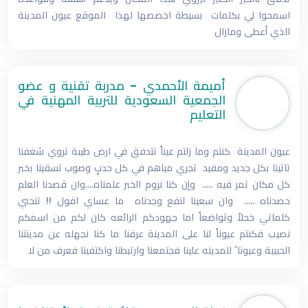
اسمحوا لي بكلمات بسيطة اخصصها لهذا الموقع عيون المدينة
الذي أعطى ومازال
أميمة الأحمدي - مدربة تقنية و عضو
الجمعية السعودية للتربية المهنية في
التعليم
عيون المدينة كنتم وما زلتم عيناً تتدفق في ارض طيبة تروي شغفنا
تاتينا بكل جديد ومفيد تجري مياهم في كل حدبٍ وصوب تسقينا بخبر
كل مكان تمر فيه ..... وإن كنا نروم الخبر علمناه....وان قصدنا العلم
حصدناه ..... وان سعينا لنفع وجدناه ما عساي اقول !! تنحني
كلماتي خجلاً وتواضعاً اما جهودكم الرائعه كان لكم من اسمكم
نصيب فكنتم عيوناً لنا على المدينة عرفنا ما كنا نجهله عن مدينتنا
الحبيبة وعيونا ً للمدينه علينا فجتمعنا وارتبطنا واكتفينا فعرف من لا