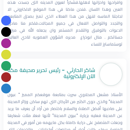
وافراحها واحزانها لاهلها.فشكراً لعيون المدينه التى جسدت هذه
العين وهذا اللسان .فنحن ماكنا في هذا الموقع الالكتروني الا
لحاجتنا الماسه لننهل من هذا العطاء الذي تميز بصدق المتابعه
والتجدد والتواصل الفعال في جميع المجالات.فلكم منا صادق
الدعوات بالتوفيق والتقدم المستمر وان يجعله الله في ميزان
حسناتكم . منال ابوذراع مديره الشؤون العضويه لنادي العاليه
توستماسترز للنساء
شاكر الحارثي - رئيس تحرير صحيفة مكة
الآن الإلكترونية
الأستاذ مشعل المحلاوي سررت بمتابعة موقعكم المميز " عيون
المدينة" والذي حوى الكثير من الأركان التي تهم ساكن وزائر المدينة
على صاحبها أفضل الصلاة والسلام باختصار من أراد أن يعرف ما يريد
عن المدينة فعليه بزيارة "عيون المدينة" لأنها فعلا مثلت شعارها
وجعلت المتصفح على دراية كاملة بكل مايهمه من أمور في المدينة
المنورة سواء كانت أخبار أو محاضرات أواعلانات . والخدمات التي