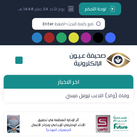
لوحة التحكم
يوم الأحد 24 صفر 1448 هـ
اخر الاخبار
وفاة (والد) اللاعب ليونيل ميسي