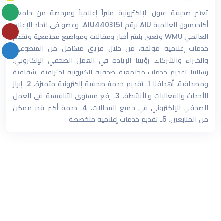
تعتبر صحيفة عيون الإلكترونية منبراً إعلامياً ومرخصة من جامعة
أكاديميون العالمية AIU برقم AIU4403151، وعضو في اتحاد الإعلام
العالمي WMU وتعنى بنشر أخبار ومقالات ومواضيع مجتمعية وتقدم
خدمات إعلامية موثقة، من خلال فريق متكامل من المتطوعين
والخبراء والشركاء. رؤيتنا الريادة في العمل الصحفي الإلكتروني.
رسالتنا تقديم خدمات مجتمعية صحفية الكترونية احترافية بشفافية
ومصداقية. أهدافنا 1ـ تقديم خدمة صحفية إلكترونية متميزة. 2ـ إبراز
الأحداث والفعاليات والأنشطة. 3ـ رفع مستوى التنافسية في العمل
الصحفي الإلكتروني في جميع المجالات. 4ـ خدمة أكبر قدر ممكن
من المتابعين. 5ـ تقديم خدمات إعلامية متخصصة
123265