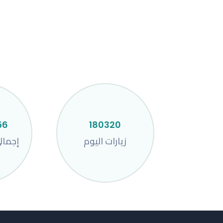
ع
ه
"
ا
ا
م
56
180320
زيارات اليوم
إجمال