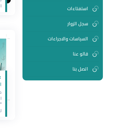
ا
استفتاءات
و
ا
سجل الزوار
و
ا
ا
السياسات والاجراءات
ا
ع
قالو عنا
م
م
اتصل بنا
>
ا
ص
ا
"
ل
ك
ك
ع
ا