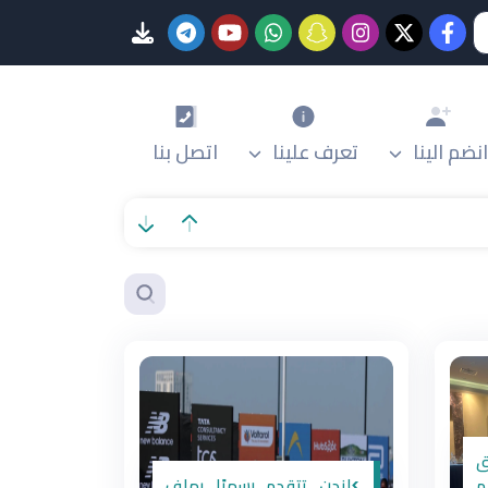
انضم الينا
تعرف علينا
اتصل بنا
ق
م
>لندن تتقدم رسميًا بملف