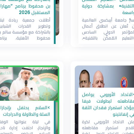
التقنية» بمشاركة دولية
بن محفوظ برنامج “مهارا
اسعة
المستقبل 2026
سرُّ جامعة أيبكسي العالمية
أطلقت جمعية ريادة لبنا
ن تُعلن عن انطلاق أعمال
وتطوير القدرات الشبابية
لمؤتمر الدولي السادس
بالشراكة مع مؤسسة سالم ب
التعليم المُمكَّن بالتقنية»،
محفوظ الأهلية، برنام
لذي تنطلق فعالياته يوم
السبت 8 أغسطس 2026م،
الهادف إلى تأهيل الكواد
مشاركة نخبةٍ من الباحثين
العاملة مع الشباب في القطا
الخبراء والأكاديميين من
غير الربحي، وتعزيز جاهزيته
ختلف دول العالم. وتُستهل
لمواكبة المتغيرات المستقبلية
عمال المؤتمر بجلسةٍ افتتاحيةٍ
من خلال حزمة متخصصة م
سمية، يعقبها خمس جلساتٍ
البرامج التدريبية والتطبيقا
لميةٍ حضورية تُعقد في
العملية. ويأتي البرنامج ضم
لمملكة الأردنية الهاشمية،
جهود الجانبين في الاستثما
الاتحاد الأوروبي يواصل
يما تُعقد
في
قاطعته لبطولات فيفا
يؤكد استمرار فقدان الثقة
>السلام يحتفل بإنجازا
ي إنفانتينو
السلة والطاولة والدراجات
علن الاتحاد الأوروبي لكرة
في ليلة عنوانها الوفا
لقدم استمرار مقاطعته
والإنجاز، احتفت إدارة ناد
بطولات الاتحاد الدولي لكرة
السلام الرياضي بالعوامي