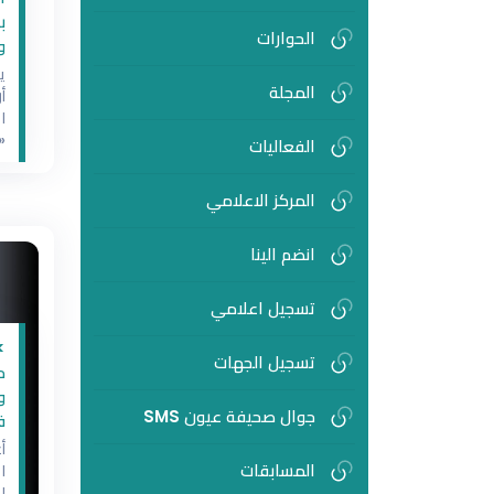
ب
الحوارات
و
ي
المجلة
أ
ا
«
الفعاليات
ا
المركز الاعلامي
ب
و
م
انضم الينا
أ
ر
تسجيل اعلامي
ع
ا
>
ف
تسجيل الجهات
م
و
جوال صحيفة عيون SMS
ف
أ
المسابقات
ا
ل