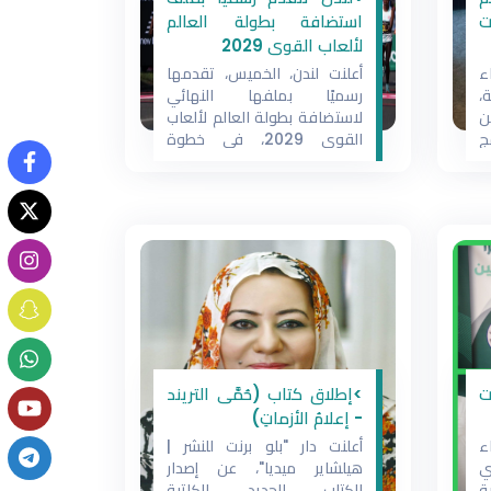
ت
استضافة بطولة العالم
لألعاب القوى 2029
ء
أعلنت لندن، الخميس، تقدمها
،
رسميًا بملفها النهائي
ن
لاستضافة بطولة العالم لألعاب
ج
القوى 2029، في خطوة
"مهارات المستقبل 2026"،
تعكس طموح العاصمة
ر
البريطانية لاستضافة أحد أبرز
ع
الأحداث الرياضية العالمية
م
للمرة الثانية في تاريخها.
،
وقدمت شركة "أثليتيك
ن
فينتشرز"، وهي مشروع مشترك
ت
بين الاتحاد البريطاني لألعاب
ن
القوى، ومنظمة ماراثون لندن،
ر
وشركة "ذا جريت رن"، الوثائق
النهائية لملف
ت
>إطلاق كتاب (حُمَّى التريند
- إعلامُ الأزماتِ)
ء
أعلنت دار "بلو برنت للنشر |
ي
هيلشاير ميديا"، عن إصدار
ة
الكتاب الجديد للكاتبة