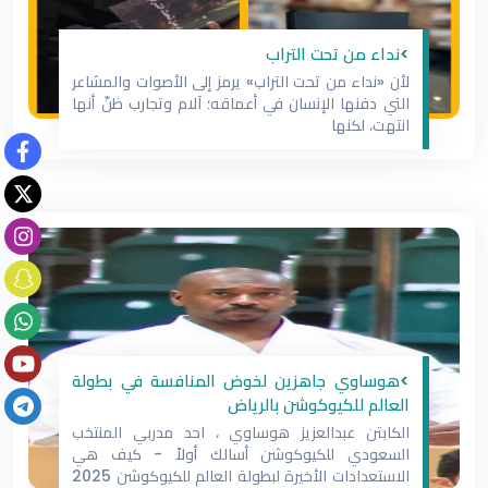
>نداء من تحت التراب
لأن «نداء من تحت التراب» يرمز إلى الأصوات والمشاعر
التي دفنها الإنسان في أعماقه؛ آلام وتجارب ظنّ أنها
انتهت، لكنها
>هوساوي جاهزين لخوض المنافسة في بطولة
العالم للكيوكوشن بالرياض
الكابتن عبدالعزيز هوساوي ، احد مدربي المنتخب
السعودي للكيوكوشن أسالك أولاً - كيف هي
الاستعدادات الأخيرة لبطولة العالم للكيوكوشن 2025