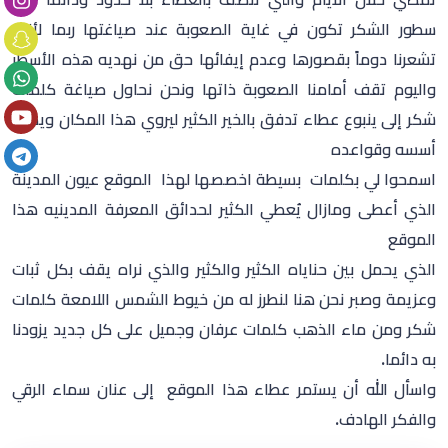
سطور الشكر تكون في غاية
الصعوبة عند صياغتها ربما لأنها
تشعرنا دوماً بقصورها وعدم إيفائها حق من
نهديه هذه الأسطر
واليوم تقف أمامنا الصعوبة ذاتها ونحن نحاول صياغة
كلمات
شكر إلى ينبوع عطاء تدفق بالخير الكثير ليروي هذا المكان ويدعم
أسسه
وقواعده
اسمحوا لي بكلمات بسيطة اخصصها لهذا الموقع عيون المدينة
الذي أعطى ومازال يُعطي الكثير لحدائق
المعرفة المدينيه هذا
الموقع
الذي يحمل بين حناياه الكثير والكثير والذي نراه يقف بكل ثبات
وعزيمة وصبر نحن هنا لنطرز له من خيوط الشمس اللامعة كلمات
شكر ومن
ماء الذهب كلمات عرفان وجميل على كل جديد يزودنا
به دائما.
واسأل الله أن يستمر عطاء هذا الموقع إلى عنان سماء الرقي
والفكر
الهادف
.