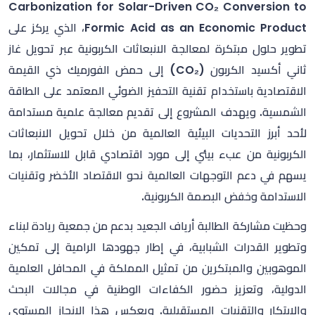
Carbonization for Solar-Driven CO₂ Conversion to
Formic Acid as an Economic Product، الذي يركز على
تطوير حلول مبتكرة لمعالجة الانبعاثات الكربونية عبر تحويل غاز
ثاني أكسيد الكربون (CO₂) إلى حمض الفورميك ذي القيمة
الاقتصادية باستخدام تقنية التحفيز الضوئي المعتمد على الطاقة
الشمسية. ويهدف المشروع إلى تقديم معالجة علمية مستدامة
لأحد أبرز التحديات البيئية العالمية من خلال تحويل الانبعاثات
الكربونية من عبء بيئي إلى مورد اقتصادي قابل للاستثمار، بما
يسهم في دعم التوجهات العالمية نحو الاقتصاد الأخضر وتقنيات
الاستدامة وخفض البصمة الكربونية.
وحظيت مشاركة الطالبة أرياف الجعيد بدعم من جمعية ريادة لبناء
وتطوير القدرات الشبابية، في إطار جهودها الرامية إلى تمكين
الموهوبين والمبتكرين من تمثيل المملكة في المحافل العلمية
الدولية، وتعزيز حضور الكفاءات الوطنية في مجالات البحث
والابتكار والتقنيات المستقبلية. ويعكس هذا الإنجاز المستوى