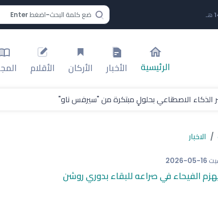
الرئيسية
الأخبار
الأركان
الأقلام
المجل
 الذكاء الاصطناعي بحلولٍ مبتكرة من "سيرفس ناو"
لة اتحاد غرب آسيا
الاخبار
 عبدالعزيز ضمن "سباقات الخيل"
بت
2026-05-16
صفقة انتقاله إلى طرابزون سبور
زم الفيحاء في صراعه للبقاء بدوري روشن
 ويصفه بـ"المخادع"
الثالثة من "أبطال الخليج" للأندية