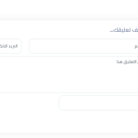
ى29 نقطة في المركز الخامس عشر، فيما تجمّد رصيد الفيحاء عند 38 نقطة بالمركز العاشر.
 تعليقك...