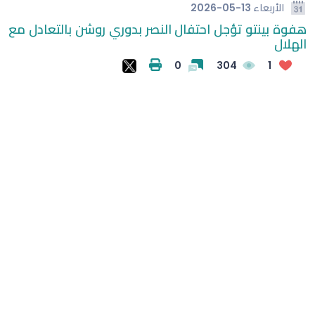
الأربعاء
2026-05-13
هفوة بينتو تؤجل احتفال النصر بدوري روشن بالتعادل مع
من "سيرفس ناو"
سيدات النصر يتوجن بلقب بطولة اتحاد غرب آسيا
الهلال
اعتماد كأس الأمير محمد بن عبدالعزيز ضمن "سباقات الخيل"
0
304
1
صلاح يصل إلى تركيا لإتمام صفقة انتقاله إلى طرابزون سبور
فيغو يطالب برحيل إنفانتينو ويصفه بـ"المخادع"
الكشف عن موعد قرعة النسخة الثالثة من "أبطال الخليج"
للأندية
طرح تذاكر مواجهة الجزيرة الإماراتي والاتحاد في الملحق
الآسيوي