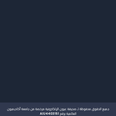
السياسات والاجراءات
اتصل بنا
جميع الحقوق محفوظة لـ صحيفة عيون الإلكترونية مرخصة من جامعة أكاديميون
العالمية برقم AIU4403151