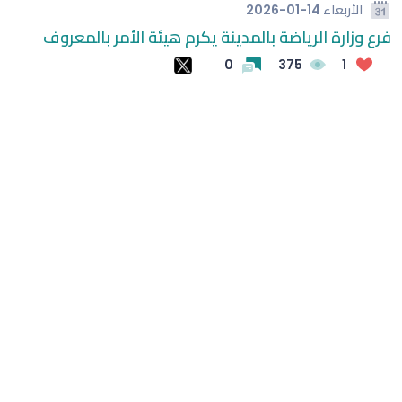
الأربعاء
2026-01-14
فرع وزارة الرياضة بالمدينة يكرم هيئة الأمر بالمعروف
الغموض بملف مشاركة ميسي في بطولة كوبا أمريكا
0
375
1
طريقة بسيطة لتبريد المنازل وتقليل آثار الحر
الشرطة: مقتل 7 وإصابة 15 في إطلاق نار بمدرسة في تايلاند
(وحشتونى والدنيا من غيركم وحشة أوي) شيرين عبد الوهاب
توجه رسالة مؤثرة لجمهورها في حفل العلمين
لوكا زيدان يطوي صفحة غرناطة ويبدأ تحدياً جديداً مع ليغانيس
الهلال يفتتح مركز الماجدية الرياضي.. مقرًا جديدًا للفريق الأول