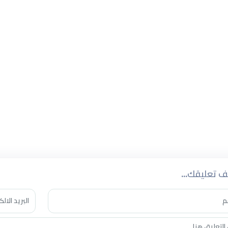
 انصاف مدني مطربة موهوبة قدمت الكثير من الأعمال الفنية الرا
 وكانت مساهمتها رئيسية في ثراء كافة أشكال الغناء السوداني
ملكة انصاف مدني العديد من الأعمال الفنية المميزة على مدار م
ارج السودان
في الحفاظ علي الاغنية التراثية الاصيلة، وطرق الاداء السمعي . هذ
نتشاراً في مواقع الانترنت الرقمي، وما زالت الجسر الاكثر عبوراً بين ا
لسوداني.
 تعليقك...