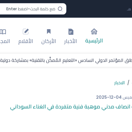
الرئيسية
الأخبار
الأركان
الأقلام
المجل
ق المؤتمر الدولي السادس «التعليم المُمكَّن بالتقنية» بمشاركة دولي
 مع مؤسسة سالم بن محفوظ برنامج “مهارات المستقبل 2026
الاخبار
افة بطولة العالم لألعاب القوى 2029
خميس
2025-12-04
طعته لبطولات فيفا ويؤكد استمرار فقدان الثقة في إنفانتينو
 انصاف مدني موهبة فنية متفردة في الغناء السوداني
ة والطاولة والدراجات
إعلامُ الأزماتِ)