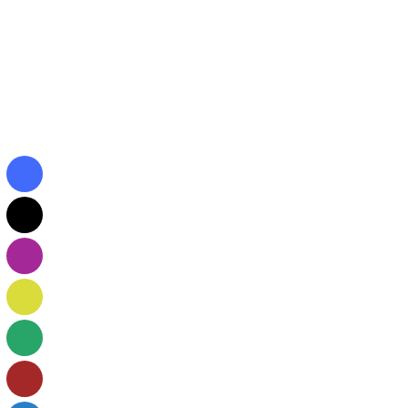
يونس ميرغني
ثقافي
عثمان
ة برنامج علمي بمعايير عالمية
ار (التعليم الممكن بالتقنية)