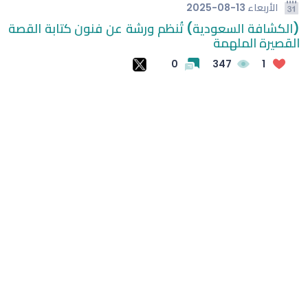
الأربعاء
2025-08-13
(الكشافة السعودية) تُنظم ورشة عن فنون كتابة القصة
(وحشتونى والدنيا من غيركم وحشة أوي) شيرين عبد الوهاب
القصيرة الملهمة
توجه رسالة مؤثرة لجمهورها في حفل العلمين
لوكا زيدان يطوي صفحة غرناطة ويبدأ تحدياً جديداً مع ليغانيس
0
347
1
الهلال يفتتح مركز الماجدية الرياضي.. مقرًا جديدًا للفريق الأول
الأسبوع الخامس في كأس العالم للرياضات الإلكترونية يحسم
ألقاب 3 بطولات
رابطة الهواة تفتح باب التسجيل لبطولات البراعم في تبوك
جامعة أيبكسي العالمية تُطلق المؤتمر الدولي السادس
«التعليم المُمكَّن بالتقنية» بمشاركة دولية واسعة