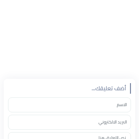
أبعاد الشخصيات النفسية، وتأثير تفاعلها في تطور القصة، إضافة
إلى دور الحوار في تعزيز الحبكة، واستعراض تقنيات السرد
والوصف، وطرق تصعيد الأحداث، واختيار المفردات التي تعزز
الإحساس والمشاعر في النص.
واختتمت الورشة باستعراض اشتراطات القصة القصيرة الملهمة
التي تعتمدها المنظمة الكشفية العالمية، مع عرض نماذج من
القصص الإنسانية للكشافة السعودية في موسم الحج.
أضف تعليقك...