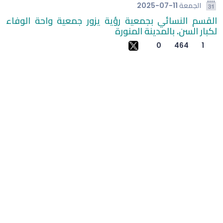
الجمعة
2025-07-11
القسم النسائي بجمعية رؤية يزور جمعية واحة الوفاء
طريقة بسيطة لتبريد المنازل وتقليل آثار الحر
لكبار السن. بالمدينة المنورة
الشرطة: مقتل 7 وإصابة 15 في إطلاق نار بمدرسة في تايلاند
0
464
1
(وحشتونى والدنيا من غيركم وحشة أوي) شيرين عبد الوهاب
توجه رسالة مؤثرة لجمهورها في حفل العلمين
لوكا زيدان يطوي صفحة غرناطة ويبدأ تحدياً جديداً مع ليغانيس
الهلال يفتتح مركز الماجدية الرياضي.. مقرًا جديدًا للفريق الأول
الأسبوع الخامس في كأس العالم للرياضات الإلكترونية يحسم
ألقاب 3 بطولات