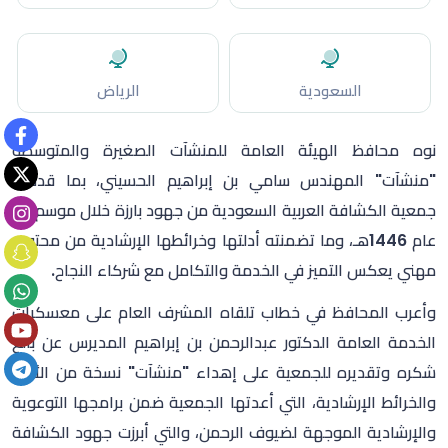
السعودية
الرياض
نوه محافظ الهيئة العامة للمنشآت الصغيرة والمتوسطة
"منشآت" المهندس سامي بن إبراهيم الحسيني، بما قدمته
جمعية الكشافة العربية السعودية من جهود بارزة خلال موسم حج
عام 1446هـ، وما تضمنته أدلتها وخرائطها الإرشادية من محتوى
مهني يعكس التميز في الخدمة والتكامل مع شركاء النجاح.
وأعرب المحافظ في خطاب تلقاه المشرف العام على معسكرات
الخدمة العامة الدكتور عبدالرحمن بن إبراهيم المديرس عن بالغ
شكره وتقديره للجمعية على إهداء "منشآت" نسخة من الأدلة
والخرائط الإرشادية، التي أعدتها الجمعية ضمن برامجها التوعوية
والإرشادية الموجهة لضيوف الرحمن، والتي أبرزت جهود الكشافة