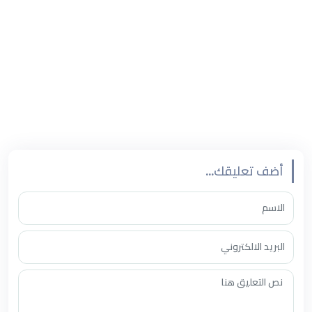
فقط بطولة العالم هو انجاز كبير يحسب لها ودليل واضح وصريح
على الاهتمام باللعبة والرقي بها وتطويرها والاحتكاك مع ابطال
العالم وقبلهما اقامة بطولة اسيا وبطولات عربية وخليجية ودورات
خاصة للاعبين اللاعبات والمدربين والحكام ، أصارحك القول انهم
أبطال حقيقون في قياده هذه الرياضة ، وقدموا جهداً ملموسا
ًرأيناه على أرض الواقع .
أضف تعليقك...