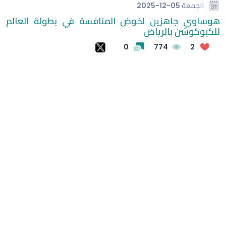
الجمعة
2025-12-05
هوساوي جاهزين لخوض المنافسة في بطولة العالم
فيغو يطالب برحيل إنفانتينو ويصفه بـ"المخادع"
للكيوكوشن بالرياض
الكشف عن موعد قرعة النسخة الثالثة من "أبطال الخليج"
0
774
2
للأندية
طرح تذاكر مواجهة الجزيرة الإماراتي والاتحاد في الملحق
الآسيوي
الاتحاد السعودي للتايكوندو يواصل صناعة الإنجازات
فرع هيئة الأمر بالمعروف بالمدينة يفعّل المصلى المتنقل
دونيس: هدفي إعادة الأخضر إلى منصات التتويج بلقب آسيا