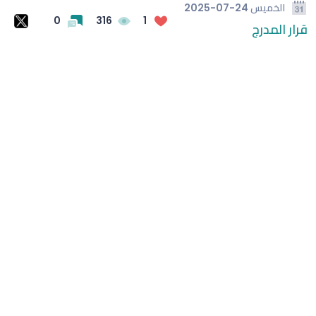
الخميس
2025-07-24
0
316
1
قرار المدرج
الغموض بملف مشاركة ميسي في بطولة كوبا أمريكا
طريقة بسيطة لتبريد المنازل وتقليل آثار الحر
الشرطة: مقتل 7 وإصابة 15 في إطلاق نار بمدرسة في تايلاند
(وحشتونى والدنيا من غيركم وحشة أوي) شيرين عبد الوهاب
توجه رسالة مؤثرة لجمهورها في حفل العلمين
لوكا زيدان يطوي صفحة غرناطة ويبدأ تحدياً جديداً مع ليغانيس
الهلال يفتتح مركز الماجدية الرياضي.. مقرًا جديدًا للفريق الأول