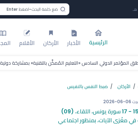
الرئيسية
الأخبار
الأركان
الأقلام
المجل
ق المؤتمر الدولي السادس «التعليم المُمكَّن بالتقنية» بمشاركة دولي
 مع مؤسسة سالم بن محفوظ برنامج “مهارات المستقبل 2026
الأركان
ضبط النفس بالنفيس
افة بطولة العالم لألعاب القوى 2029
بت
2026-06-06
طعته لبطولات فيفا ويؤكد استمرار فقدان الثقة في إنفانتينو
ة والطاولة والدراجات
 في مغْزى الآيات، بمنظور اجتماعي
إعلامُ الأزماتِ)