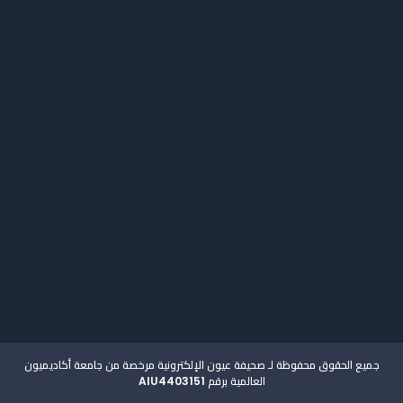
اتصل بنا
جميع الحقوق محفوظة لـ صحيفة عيون الإلكترونية مرخصة من جامعة أكاديميون
العالمية برقم AIU4403151