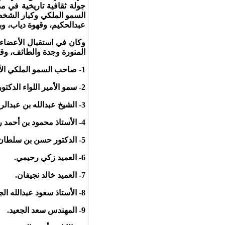
جولة ثقافية تاريخية في مد
السمو الملكي وكبار الشخ
عبدالحكيم، وقهوة دياب، و
وكان في استقبال الأعضاء ا
المنورة وجدة والطائف، و
1- صاحب السمو الملكي الأمير تركي بن مساعد بن سعود بن عبد العزيز آل سعود.
2- سمو الأمير اللواء الدكتور بندر بن عبدالله بن تركي آل سعود.
3- الشيخ عبدالله بن عبدالرحمن الجميح.
4- الأستاذ محمود بن أحمد رفيق.
5- الدكتور حسن بن سلطان بصفر.
6-‏ العميد زكي رحيمي.
7- العميد خالد نجيفان.
8- الأستاذ سعود عبدالله الجميح.
9- ‏المهندس سعد الجعيد.