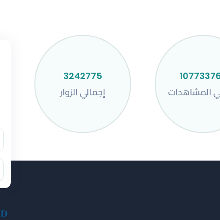
3242775
1077337
ي المشاهدات
إجمالي الزوار