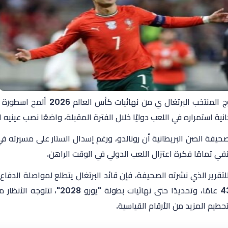
نية استمراره في اللعب دوليًا خلال الفترة المقبلة، واضعًا نصب عينيه
حيفة الصن البريطانية أن رونالدو، ورغم إسدال الستار على مسيرته في
ينفي تمامًا فكرة اعتزال اللعب الدولي في الوقت الراهن.
لتقرير الذي نشرته الصحيفة، فإن قائد البرتغال يتطلع لمواصلة الدفا
سن الـ43 عامًا، وتحديدًا حتى نه
طيم المزيد من الأرقام القياسية.