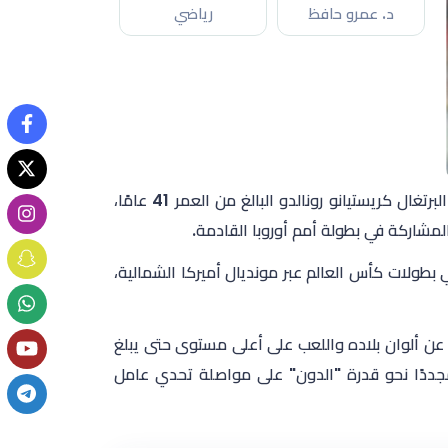
د. عمرو حافظ
رياضي
رغم خروج المنتخب البرتغال ي من نهائيات كأس العالم 2026 ألمح اسطورة البرتغال كريستيانو رونالدو البالغ من العمر 41 عامًا،
 المشاركة في بطولة أمم أوروبا القادمة.
 بطولات كأس العالم عبر مونديال أميركا الشمالية،
ع عن ألوان بلاده واللعب على أعلى مستوى حتى يبلغ
ائيات بطولة "يورو 2028"، لتتوجه الأنظار مجددًا نحو قدرة "الدون" على مواصلة تحدي عامل