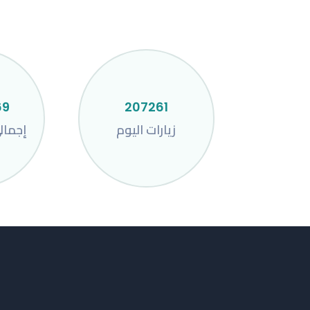
69
207261
زيارات اليوم
إجمال