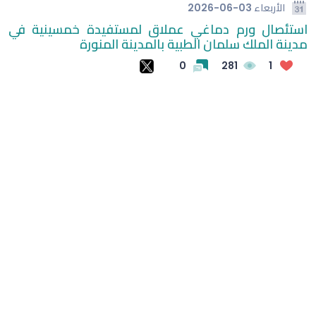
الأربعاء
2026-06-03
استئصال ورم دماغي عملاق لمستفيدة خمسينية في
الغموض بملف مشاركة ميسي في بطولة كوبا أمريكا
مدينة الملك سلمان الطبية بالمدينة المنورة
طريقة بسيطة لتبريد المنازل وتقليل آثار الحر
0
281
1
الشرطة: مقتل 7 وإصابة 15 في إطلاق نار بمدرسة في تايلاند
(وحشتونى والدنيا من غيركم وحشة أوي) شيرين عبد الوهاب
توجه رسالة مؤثرة لجمهورها في حفل العلمين
لوكا زيدان يطوي صفحة غرناطة ويبدأ تحدياً جديداً مع ليغانيس
الهلال يفتتح مركز الماجدية الرياضي.. مقرًا جديدًا للفريق الأول