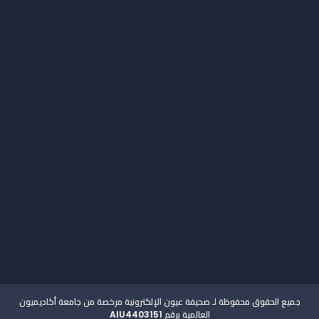
اتصل بنا
جميع الحقوق محفوظة لـ صحيفة عيون الإلكترونية مرخصة من جامعة أكاديميون
العالمية برقم AIU4403151