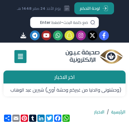
لوحة التحكم
يوم الأحد 24 صفر 1448 هـ
اخر الاخبار
(وحشتونى والدنيا من غيركم وحشة أوي) شيرين عبد الوهاب
توجه رسالة مؤثرة لجمهورها في حفل العلمين
الرئيسية
الاخبار
WhatsApp
Facebook
Twitter
LinkedIn
Tumblr
Pinterest
Email
انشر