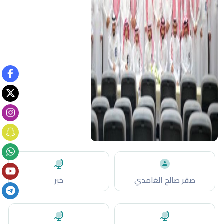
صقر صالح الغامدي
خبر