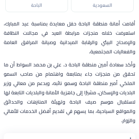
السعودية
الباحة
أقامت ⁧‫أمانة منطقة الباحة‬⁩ حفل معايدة بمناسبة ⁧‫عيد المبارك‬⁩،
استعرضت خلاله منجزات مرابطة العيد في مجالات النظافة
والإصحاح البيئي والرقابة الميدانية وصيانة المرافق العامة
والفعاليات المجتمعية.
وأكد سعادة أمين منطقة الباحة‬⁩ د. علي بن محمد السواط أن ما
تحقق من منجزات جاء بمتابعة واهتمام من صاحب السمو
الملكي أمير منطقة ⁧‫الباحة‬⁩ وسمو نائبه، وبدعم من معالي وزير
البلديات والإسكان‬⁩، مشيرًا إلى جاهزية الأمانة والبلديات التابعة لها
لاستقبال موسم صيف الباحة‬⁩ وتهيئة المنتزهات والحدائق
والمواقع السياحية، بما يسهم في تقديم أفضل الخدمات للأهالي
والزوار.