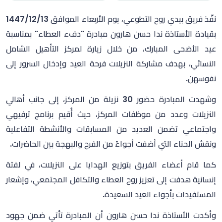
نفّذ فريق بيدي روح التطوعي، يوم الأربعاء الموافق 1447/12/13
بقيادة الأستاذة ندا حسن هارون مبادرة "دفء العطاء" بمناسبة
عيد الأضحى المبارك، من خلال زيارة لمركز التأهيل الشامل
النسائي، بهدف مشاركة النزيلات فرحة العيد وإدخال السرور إلى
نفوسهن.
وشهدت المبادرة حضور 30 نزيلة من المركز، إلى جانب أهالي
النزيلات وعدد من موظفات المركز، حيث أُقيم برنامج ترفيهي
واجتماعي تضمن العديد من المسابقات والأنشطة التفاعلية
ونقش الحناء التي أضفت أجواءً من الفرح والبهجة بين الحاضرات.
كما قام أعضاء الفريق بتوزيع الهدايا على النزيلات، في لفتة
إنسانية هدفت إلى تعزيز روح العطاء والتكافل المجتمعي، وإشعار
المستفيدات بأجواء العيد السعيدة.
وأكدت الأستاذة ندا حسن هارون أن المبادرة تأتي ضمن جهود