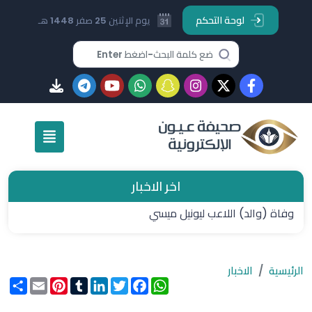
لوحة التحكم
يوم الإثنين 25 صفر 1448 هـ
اخر الاخبار
وفاة (والد) اللاعب ليونيل ميسي
الرئيسية
الاخبار
WhatsApp
Facebook
Twitter
LinkedIn
Tumblr
Pinterest
Email
انشر