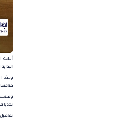
أعلنت ا
البداية 
منافسات 
وتكتسب 
تحديًا فن
تفاصيل ومكان قر