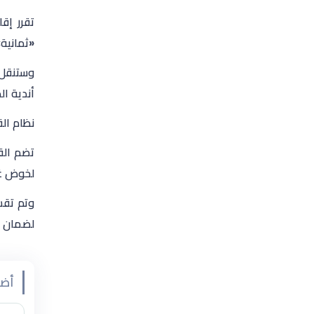
«ثمانية»
أندية ال
نظام الق
لخوض غم
وتم تقس
لضمان عد
أضف