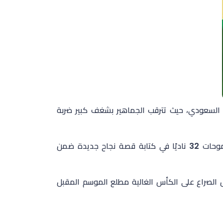
 السعودي، حيث تترقب الجماهير بشغف كبير ضربة
وحدّد الاتحاد السعودي لكرة القدم موعد القرعة المرتقبة، لتبدأ معها طموحات 32 ناديًا في كتابة قصة نجاح جديدة ضمن
الصراع على الكأس الغالية مطلع الموسم المقبل