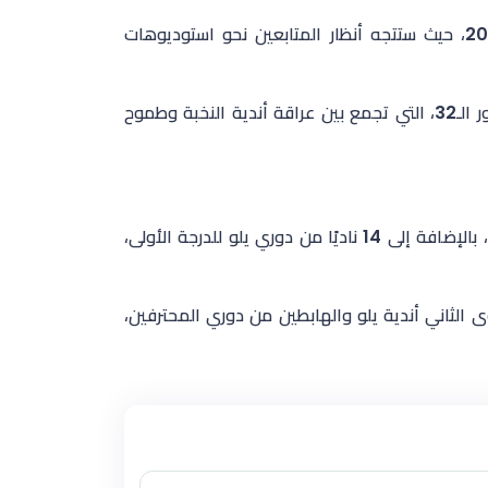
تقرر إقامة مراسم سحب القرعة يوم الأحد المقبل، الموافق 24 مايو 2026، حيث ستتجه أنظار المتابعين نحو استوديوهات
وستنقل المراسم مباشرة عبر القنوات الناقلة، لتكشف عن أولى مواجهات دور الـ32، التي تجمع بين عراقة أندية النخبة وطموح
تضم القرعة 32 ناديًا، حيث يشارك 18 فريقًا من الدوري السعودي للمحترفين، بالإضافة إلى 14 ناديًا من دوري يلو للدرجة الأولى،
 الثاني أندية يلو والهابطين من دوري المحترفين،