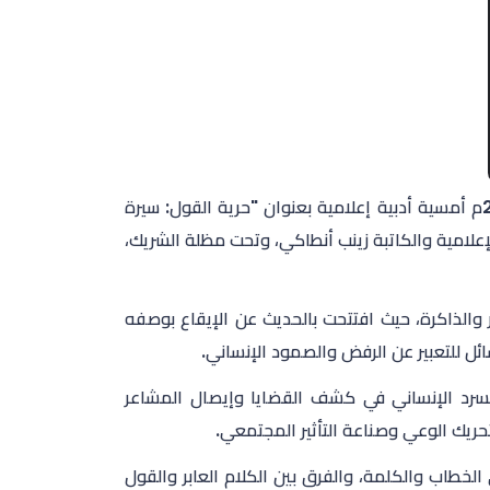
نظم إدارة ملتقى الأعمال الابداعية "بزنس هب " مساء السبت 16مايو 2026م أمسية أدبية إعلامية بعنوان "حرية القول: سيرة
إعلامية والكاتبة زينب أنطاكي، وتحت مظلة الشريك،
ر والذاكرة، حيث افتتحت بالحديث عن الإيقاع بوصفه
ل للتعبير عن الرفض والصمود الإنساني.
لسرد الإنساني في كشف القضايا وإيصال المشاعر
حريك الوعي وصناعة التأثير المجتمعي.
لخطاب والكلمة، والفرق بين الكلام العابر والقول