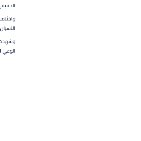
الحقيقي
واختُتم
النسيان
وشهدت ا
الوعي ا