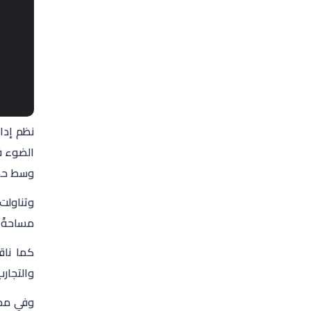
الضوء ف
وسط حضو
وتناولت 
مساحةً 
كما ناق
والتجار
وفي محو