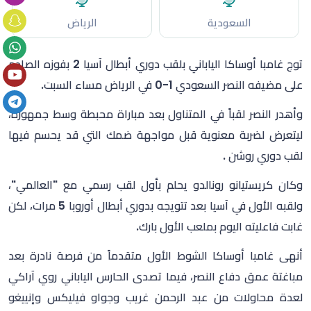
السعودية
الرياض
توج غامبا أوساكا الياباني بلقب دوري أبطال آسيا 2 بفوزه الصادم
على مضيفه النصر السعودي 1-0 في الرياض مساء السبت.
وأهدر النصر لقباً في المتناول بعد مباراة محبطة وسط جمهوره،
ليتعرض لضربة معنوية قبل مواجهة ضمك التي قد يحسم فيها
لقب دوري روشن .
وكان كريستيانو رونالدو يحلم بأول لقب رسمي مع "العالمي"،
ولقبه الأول في آسيا بعد تتويجه بدوري أبطال أوروبا 5 مرات، لكن
غابت فاعليته اليوم بملعب الأول بارك.
أنهى غامبا أوساكا الشوط الأول متقدماً من فرصة نادرة بعد
مباغتة عمق دفاع النصر، فيما تصدى الحارس الياباني روي آراكي
لعدة محاولات من عبد الرحمن غريب وجواو فيليكس وإنييغو