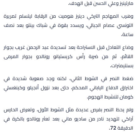
مارتينيز وعلي الحسن قبل الهدف.
وهرب المهاجم التركي دينيز هوميت من الرقابة ليتسلم تمريرة
التونسي عصام الجبالي، ويسدد بقوة في شباك بينتو بعد نصف
ساعة.
وضاع التعادل قبل الاستراحة بعد تسديدة عبد الرحمن غريب بجوار
القائم، ثم من ضربة رأس كريستيانو رونالدو بجوار المرمى
بسنتيمترات.
ضغط النصر في الشوط الثاني، لكنه وجد صعوبة شديدة في
اختراق الدفاع الياباني المحكم، حتى بعد نزول أنجيلو وكينغسلي
كومان لتنشيط الهجوم.
ولم يحظ النصر بفرص عديدة مثل الشوط الأول، وتعرض الحارس
آراكي لتهديد نادر من ساديو ماني بعد تعثر رونالدو بالكرة في
الدقيقة 72.