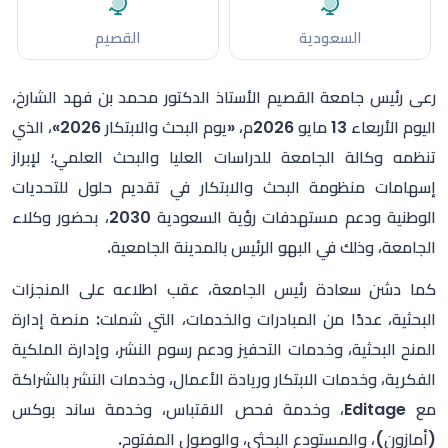
السعودية
القصيم
رعى رئيس جامعة القصيم الأستاذ الدكتور محمد بن فهد الشارخ،
اليوم الأربعاء 13 مايو 2026م، «يوم البحث والابتكار 2026»، الذي
تنظمه وكالة الجامعة للدراسات العليا والبحث العلمي؛ لإبراز
إسهامات منظومة البحث والابتكار في تقديم حلول للتحديات
الوطنية ودعم مستهدفات رؤية السعودية 2030، بحضور وكلاء
الجامعة، وذلك في البهو الرئيس بالمدينة الجامعية.
كما دشن سعادة رئيس الجامعة، عقب اطلاعه على المنجزات
البحثية، عددًا من المبادرات والخدمات، التي شملت: منصة إدارة
المنح البحثية، وخدمات التحفيز ودعم رسوم النشر، وإدارة الملكية
الفكرية، وخدمات الابتكار وريادة الأعمال، وخدمات النشر بالشراكة
مع Editage، وخدمة فحص الاقتباس، وخدمة ساند بوكس
(أمازون)، والمستودع البحثي، والوصول المفتوح.