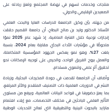
منتجات وخدمات تسهم في نهضة المجتمع وتعزز ريادته على
الصعيدين الإقليمي والدولي.
من جهته، بيّن وكيل الجامعة للدراسات العليا والبحث العلمي
الأستاذ الدكتور وليد بن صالح البطاح، أن جامعة القصيم حققت
إنجازات نوعية خلال الفترة الماضية، إذ شهد عام 2025 نموًا
ملحوظًا في مؤشرات الأداء البحثي مقارنة بعام 2024، بنسبة
بلغت 27%، وهو نمو يعكس الجهود المؤسسية المتكاملة،
والعمل بروح الفريق الواحد، والحرص على توجيه الإمكانات نحو
تحقيق أثرٍ علمي وتنموي مستدام.
وأضاف أن الجامعة تقدمت في جودة المخرجات البحثية، وزيادة
النشر في الدوريات العلمية ذات التصنيف المتقدم والأثر المرتفع،
بما يعزز حضورها في قواعد البيانات العالمية، ويرفع من مستوى
التأثير العلمي للباحثين في مختلف التخصصات، مع إيلاء اهتمام
متزايد بالبحوث البينية والتطبيقية التي تعالج التحديات الوطنية