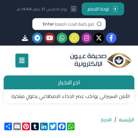
لوحة التحكم
يوم الخميس 21 صفر 1448 هـ
اخر الاخبار
الأمن السيبراني يواكب عصر الذكاء الاصطناعي بحلولٍ مبتكرة
من "سيرفس ناو"
الرئيسية
الاخبار
WhatsApp
Facebook
Twitter
LinkedIn
Tumblr
Pinterest
Email
انشر