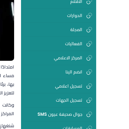
الأقلام
الحوارات
المجلة
الفعاليات
المركز الاعلامي
امتدادً
انضم الينا
مساء الثلاثاء 1447/11/25هـ الموا
بها، بر
تسجيل اعلامي
لتعزيز ا
تسجيل الجهات
وكانت ا
المراكز 
جوال صحيفة عيون SMS
شنغهاي.
المسابقات