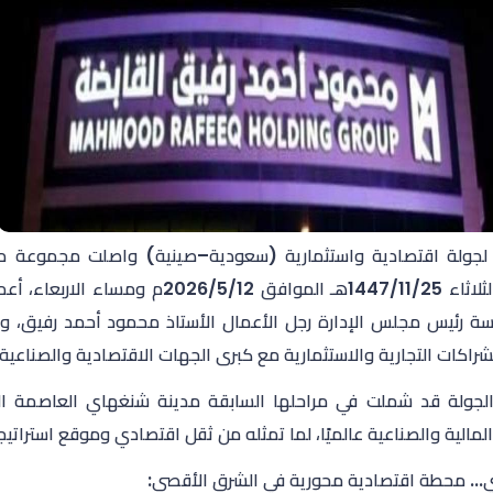
ا لجولة اقتصادية واستثمارية (
سعودية–صينية)
واصلت
مجموعة مح
فق 2026/5/12م ومساء الاربعاء،
أعم
ئاسة رئيس مجلس الإدارة رجل الأعمال الأستاذ محمود أحمد رفيق،
لشراكات التجارية والاستثمارية مع كبرى الجهات الاقتصادية والصناعية 
لجولة قد شملت في مراحلها السابقة مدينة شنغهاي العاصمة الا
المالية والصناعية عالميًا، لما تمثله من ثقل اقتصادي وموقع استراتيج
.. محطة اقتصادية محورية في الشرق الأقصى: