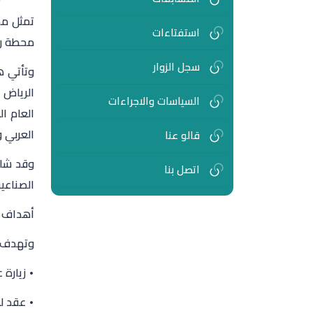
تمثل مدي
استفتاءات
محطة رئ
سجل الزوار
وتأتي ه
الرياض 
السياسات والاجراءات
العام ا
العربي 
قالو عنا
و
قد شار
اتصل بنا
الصناعية
أهداف ا
وتهدف ا
• زيارة 
• عقد ل