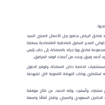
جها.
 فنادق الرياض بحضور رجل الأعمال الصيني السيد
واني المدير السابق للملحقية الاقتصادية بسفارة
مجموعة فنادق روزا جراند بالمملكة، إلى جانب رئيس
 أحمد رفيق، وعدد من أعضاء الوفد المرافق.
مستشفيات الخاصة داخل المملكة، وتوفير الحلول
جه استثماري يواكب النهضة التنموية التي تشهدها
م مشترك، وأسفرت ـولله الحمدـ عن نتائج موفقة
لجانبين السعودي والصيني، وتفتح آفاقًا واسعة