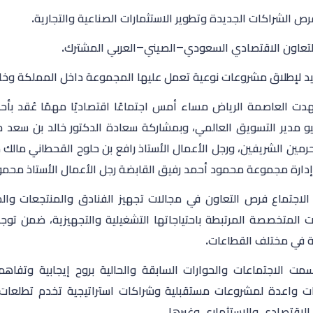
ص الشراكات الجديدة وتطوير الاستثمارات الصناعية والتجارية.
لتعاون الاقتصادي السعودي–الصيني–العربي المشترك.
يد لإطلاق مشروعات نوعية تعمل عليها المجموعة داخل المملكة وخار
ت العاصمة الرياض مساء أمس اجتماعًا اقتصاديًا مهمًا عُقد بأحد
و مدير التسويق العالمي، وبمشاركة سعادة الدكتور خالد بن سعد حل
حرمين الشريفين، ورجل الأعمال الأستاذ رافع بن حلوح القحطاني مالك 
ارة مجموعة محمود أحمد رفيق القابضة رجل الأعمال الأستاذ محمود
لاجتماع فرص التعاون في مجالات تجهيز الفنادق والمنتجعات وال
ات المتخصصة المرتبطة باحتياجاتها التشغيلية والتجهيزية، ضمن تو
 في مختلف القطاعات.
مت الاجتماعات والحوارات السابقة والحالية بروح إيجابية وتفاه
 واعدة لمشروعات مستقبلية وشراكات استراتيجية تخدم تطلعات ا
 الاقتصادي والاستثماري وغيرها.