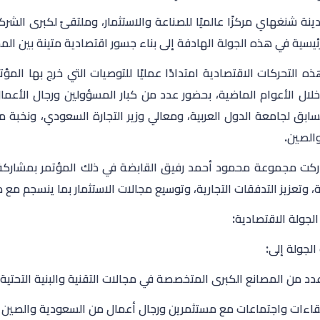
نة شنغهاي مركزًا عالميًا للصناعة والاستثمار، وملتقىً لكبرى الشرك
يسية في هذه الجولة الهادفة إلى بناء جسور اقتصادية متينة بين ال
ذه التحركات الاقتصادية امتدادًا عمليًا للتوصيات التي خرج بها الم
خلال الأعوام الماضية، بحضور عدد من كبار المسؤولين ورجال الأعمال
لسابق لجامعة الدول العربية، ومعالي وزير التجارة السعودي، ونخبة 
والصين.
كت مجموعة محمود أحمد رفيق القابضة في ذلك المؤتمر بمشاركة ف
، وتعزيز التدفقات التجارية، وتوسيع مجالات الاستثمار بما ينسجم مع مس
لجولة الاقتصادية:
لجولة إلى:
عدد من المصانع الكبرى المتخصصة في مجالات التقنية والبنية التحتية 
قاءات واجتماعات مع مستثمرين ورجال أعمال من السعودية والصين وا