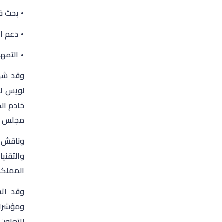
• بحث فر
• دعم ا
• التمه
وقد شهد
لويس لي
خادم ال
مجلس إد
وناقش ا
والتقني
المملكة
وقد اتس
ومؤشرات
للتعاون