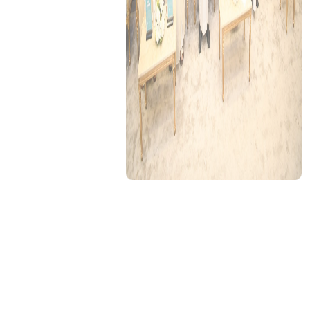
السعودية
مكة المكرمة
برعاية نائب أمير منطقة مكة المكرمة صاحب السمو الملكي
الأمير سعود بن مشعل بن عبدالعزيز آل سعود- حفظه الله- كرّم
وكيل إمارة منطقة مكة المكرمة المساعد للشؤون التنموية
المهندس علاء النفيعي، 68 طالبًا وطالبة من الفائزين بجائزة
"منافس" للطلبة المتميزين لعام 2025، بالإدارة العامة للتعليم
بمنطقة مكة المكرمة، وذلك بحضور المدير العام للتعليم بمنطقة
مكة المكرمة الأستاذ عبدالله بن سعد الغنام، ومساعديه عدد من
القيادات التعليمية وأولياء الأمور.
وتهدف جائزة "منافس" إلى تنمية قدرات الطلبة المتميزين، وتعزيز
قيم العزيمة والمثابرة لديهم، عبر توفير معارف نوعية تشمل
مختلف مجالات التعليم العام، من الصف الأول الابتدائي حتى
الصف الثالث الثانوي، من خلال مسارات متعددة تشمل: الاختبارات