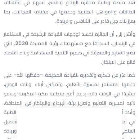
أن يكونوا نماذج مضيئة في العطاء والإبداع. من جانبهم، عبّر
الطلبة المكرمون في كلمة لهم عن فخرهم واعتزازهم بهذا
التكريم، مقدمين شكرهم لوزارة التعليم والإدارة العامة للتعليم
بمنطقة مكة المكرمة على دعمها المتواصل، مؤكدين عزمهم
على مواصلة التميز لخدمة الوطن. يُذكر أن التكريم شمل سبع
مسارات رئيسة، هي: الاختبارات المعيارية، والتحصيل المعرفي،
والعمل التطوعي، والابتكار والموهبة العلمية (فرع الابتكار وفرع
الموهبة العلمية)، ومهارات المستقبل وريادة الأعمال (فرع
مهارات المستقبل وفرع ريادة الأعمال).