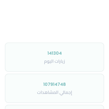
141304
زيارات اليوم
107914748
إجمالي المشاهدات
3243180
إجمالي الزوار