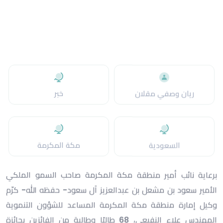
المعيارية، والتحصيل المعرفي، والعمل التطوعي، والابتكار
والموهبة العلمية، ومهارات المستقبل وريادة الأعمال، إضافة
إلى المشاركة في الاختبارات الدولية مثل (PISA) و(TIMSS)، بما
يسهم في توجيه طاقات الطلبة نحو التميز والابتكار، وتعزيز فرصهم
في توثيق إنجازاتهم ضمن سيرهم الذاتية. ورحّب المدير العام
للتعليم بمنطقة مكة المكرمة بالحضور، مؤكدًا أن جائزة "منافس"
تُعد منصة وطنية محفزة للإبداع والتميز، تسهم في اكتشاف
الطاقات والمواهب الطلابية ودعمها في مختلف المجالات، بما
يعزز بناء جيل قادر على التنافس والريادة.
وأشار إلى أن الجائزة تجسد توجهات القيادة الرشيدة في الاستثمار
في الإنسان، انسجامًا مع مستهدفات رؤية المملكة 2030، التي
تضع التعليم والمعرفة في صميم التنمية المستدامة وبناء اقتصاد
قائم على الابتكار.
كما عبّر عن شكره وتقديره للقيادة الحكيمة –حفظها الله– على