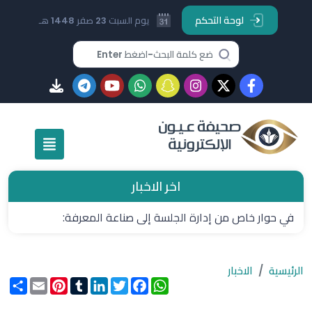
لوحة التحكم
يوم السبت 23 صفر 1448 هـ
اخر الاخبار
في حوار خاص من إدارة الجلسة إلى صناعة المعرفة:
البروفيسور عائض الزهراني يتحدث عن أهمية مؤتمر (التعليم
الرئيسية
الاخبار
الممكن بالتقنية)
WhatsApp
Facebook
Twitter
LinkedIn
Tumblr
Pinterest
Email
انشر