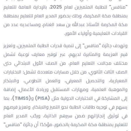
دعمها المستمر لمسيرة التعليم، وتمكين أبناء وبنات الوطن،
مشيدًا في الوقت ذاته بدعم أمير منطقة مكة المكرمة وسمو
نائبه لمسيرة التعليم وتعزيز بيئة الإبداع والابتكار في المنطقة.
وأكد أن مسارات الجائزة تمثل فرصة حقيقية لإبراز مواهب الطلبة
في مجالات متعددة، تشمل الاختبارات المعيارية، والتحصيل
العلمي، والعمل التطوعي، والابتكار، ومهارات المستقبل وريادة
الأعمال، مشيرًا إلى أن هذه المسارات تسهم في إعداد جيل يمتلك
المهارات اللازمة لمواكبة تحديات العصر.
وأضاف أن هذا الإنجاز يمثل بداية لمسيرة ممتدة من النجاح،
مؤكدًا حرص إدارة التعليم على توفير بيئة تعليمية محفزة تدعم
استمرار التميز، مقدمًا شكره لأولياء الأمور والمعلمين
والمعلمات، وكذلك اللجان المنظمة، نظير جهودهم في إنجاح
الجائزة.
وفي ختام كلمته، حثّ الطلبة على مواصلة السعي نحو التميز،
مؤكدًا أن الوطن يعوّل عليهم في بناء مستقبله، داعيًا إياهم إلى