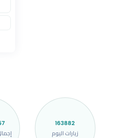
57
163882
زيارات اليوم
إجمال