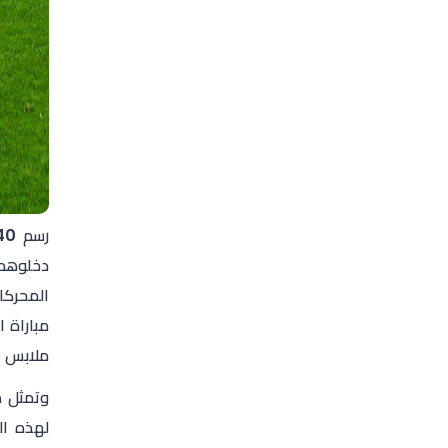
دخلوهم 
المحركات
مباراة ا
ملابس ا
وتمثل ه
لهذه ال