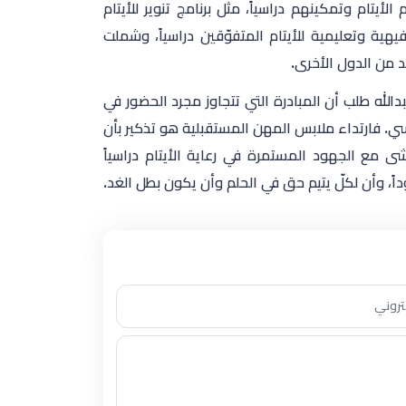
ة السعودية 2030 التي تستهدف دعم الأيتام وتمكينهم دراسياً، مثل برنامج تنوير للأيتام
ة على مدى 15 عام رحلات صيفية ترفيهية وتعليمية للأيتام المتفوّقين دراسياً، وشملت
د من الدول الأخرى.
لله طلب أن المبادرة التي تتجاوز مجرد الحضور في
ي. فارتداء ملابس المهن المستقبلية هو تذكير بأن
ى مع الجهود المستمرة في رعاية الأيتام دراسياً
اً، وأن لكلّ يتيم حق في الحلم وأن يكون بطل الغد.