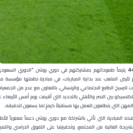
رسم 440 يتيماً طموحاتهم بمشاركتهم في دوري روشن "الدوري السعود
لأرض الملعب عند بداية المباريات، في مبادرة نظمتها مؤسسة م
 لترسيخ الطابع الاجتماعي والإنساني، بالتعاون مع عددٍ من الجمعيات
لكلاسيكو بين النصر والأهلي بالتحديد التي أقيمت يوم أمس الأربعاء 
لمهن التي يتطلعون للعمل بها مستقبلاً كرمزٍ لما يسعون لتحقيقه.
ذه المبادرة التي تأتي بالشراكة مع دوري روشن دعماً معنوياً للأط
شريحة الغالية من المجتمع، وتحفيزها على التفوق الدراسي والتمي