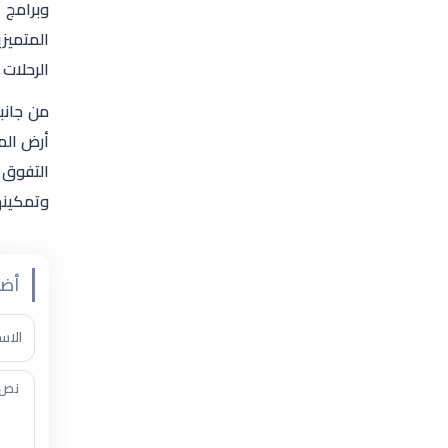
الرحلات 
من جانب
أرض الم
التفوق 
وتمكينهم
أضف