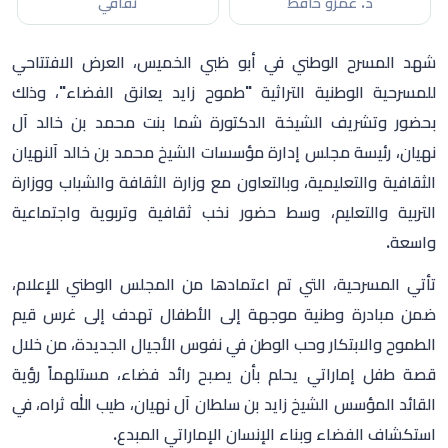
د. عمرو حافظ
ثقافي
شهد المسرح الوطني في أبو ظبي الخميس، العرض الافتتاحي
للمسرحية الوطنية التراثية "طموح زايد يعانق الفضاء"، وذلك
بحضور وتشريف الشيخة الدكتورة شما بنت محمد بن خالد آل
نهيان، رئيسة مجلس إدارة مؤسسات الشيخ محمد بن خالد آلنهيان
الثقافية والتعليمية، وبالتعاون مع وزارة الثقافة والشباب ووزارة
التربية والتعليم، وسط حضور نخب ثقافية وتربوية واجتماعية
واسعة.
تأتي المسرحية، التي تم اعتمادها من المجلس الوطني للإعلام،
ضمن مبادرة وطنية موجهة إلى الأطفال تهدف إلى غرس قيم
الطموح والابتكار وحب الوطن في نفوس الأجيال الجديدة، من خلال
قصة طفل إماراتي يحلم بأن يصبح رائد فضاء، مستلهماً رؤية
القائد المؤسس الشيخ زايد بن سلطان آل نهيان، طيب الله ثراه، في
استكشاف الفضاء وبناء الإنسان الإماراتي المبدع.