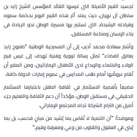
تجسيد القيم الأصيلة التي غرسها القائد المؤسس الشيخ زايد بن
سلطان آل نهيان، حيث يمتد أثر هذه القيم اليوم بحكمة سموه
وقيادته الرشيدة، التي تستنير بها مسيرة الوطن نحو الريادة في
بناء الإنسان وصناعة المستقبل.
وأشار سعادة محمد أديب إلى أن المسرحية الوطنية "طموح زايد
يعانق الفضاء" تمثل رسالة تربوية وفنية تهدف إلى غرس قيم
الولاء والانتماء والإبداع لدى الأطفال الإماراتيين، ومن المقرر أن
تُقام عروضُها أمام طلاب المدارس في عموم إمارات الدولة كافة.
مضيفاً بأهمية الاستثمار في ثقافة الطفل باعتبارها الاستثمار
الحقيقي في مستقبل الوطن، مؤكداً أن دعم الثقافة والتعليم جزء
أصيل من التزام الشركة تجاه المجتمع الإماراتي.
وموضحاً: "أن التنمية لا تُقاس بما يُشيد من مبانٍ فحسب، بل بما
يُبنى في العقول والقلوب من وعي ومعرفة وقيم."