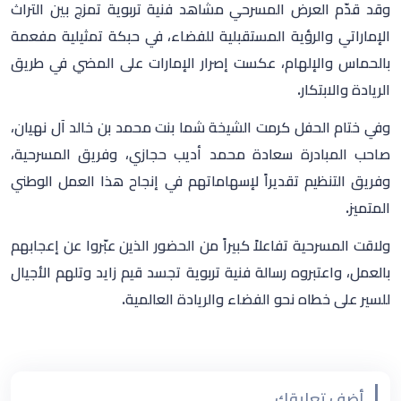
وقد قدّم العرض المسرحي مشاهد فنية تربوية تمزج بين التراث
الإماراتي والرؤية المستقبلية للفضاء، في حبكة تمثيلية مفعمة
بالحماس والإلهام، عكست إصرار الإمارات على المضي في طريق
الريادة والابتكار.
وفي ختام الحفل كرمت الشيخة شما بنت محمد بن خالد آل نهيان،
صاحب المبادرة سعادة محمد أديب حجازي، وفريق المسرحية،
وفريق التنظيم تقديراً لإسهاماتهم في إنجاح هذا العمل الوطني
المتميز.
ولاقت المسرحية تفاعلاً كبيراً من الحضور الذين عبّروا عن إعجابهم
بالعمل، واعتبروه رسالة فنية تربوية تجسد قيم زايد وتلهم الأجيال
للسير على خطاه نحو الفضاء والريادة العالمية.
أضف تعليقك...