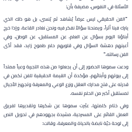
الأسئلة في النفوس، مضيفة بأن:
"الفن الحقيقي ليس عرضاً يُشاهد ثم يُنسى، بل هو ذلك الذي
يترك فينا أثراً، ويمنحنا سؤالاً نفكر فيه ونحن نغادر القاعة. وإذا خرج
أبناؤنا اليوم بسؤال عن العلم، عن المستقبل، عن الوطن، وفي
أعينهم دهشة السؤال وفي قلوبهم حلم طموح زايد، فقد أدّى
الفن رسالته."
ودعت سموها الحضور إلى أن يجعلوا من هذه التجربة وعياً ممتداً
إلى بيوتهم وأبنائهم، مؤكدة أن القيمة الحقيقية للفن تكمن في
قدرته على فتح مدارك العقل وزرع الوعي والمعرفة وتجهيز الأجيال
لمستقبل أكبر من الحلم نفسه.
وفي ختام كلمتها، عبّرت سموها عن شكرها وتقديرها لفريق
العمل القائم على المسرحية، مشيدة بجهودهم في تحويل النص
إلى لوحة حيّة نابضة بالحياة والمعرفة، وقالت: