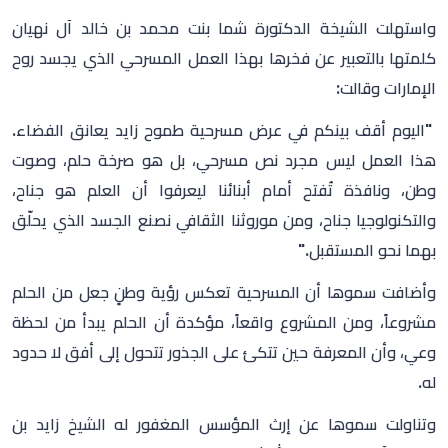
واستهلت الشيخة الدكتورة شما بنت محمد بن خالد آل نهيان
كلمتها بالتعبير عن فخرها بهذا العمل المسرحي الذي يجسد روح
الإمارات وقالت:
"اليوم أقف بينكم في عرض مسرحية طموح زايد يعانق الفضاء.
هذا العمل ليس مجرد نص مسرحي، بل هو صرخة حلم، وصوت
وطن، ونافذة تُفتح أمام أبنائنا ليعرفوا أن العلم هو جناح،
والتكنولوجيا جناح، ومن موروثنا الثقافي نصنع الجسد الذي يحلّق
بهما نحو المستقبل."
وأضافت سموها أن المسرحية تعكس رؤية وطنٍ جعل من الحلم
مشروعاً، ومن المشروع واقعاً، مؤكدة أن الحلم يبدأ من لحظة
وعي، وأن المعرفة حين تتكئ على الجذور تتحول إلى أفق لا حدود
له.
وتناولت سموها عن إرث المؤسس المغفور له الشيخ زايد بن