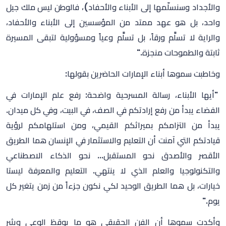
والأجداد وسنسلّمها إلى الأبناء والأحفاد)، فالوطن ليس ملك جيل
واحد، بل هو عهد ممتد من المؤسسين إلى الأبناء والأحفاد،
والراية لا تسلَّم ورقاً، بل تسلَّم وعياً ومسؤولية لتبقى المسيرة
ثابتة والطموحات منجزة."
وخاطبت سموها أبناء الإمارات الحاضرين بقولها:
"أيها الأبناء، رسالة المسرحية واضحة: رفع علم الإمارات في
الفضاء يبدأ من رفع إرادتكم في الصف، في البيت، وفي كل ميدان.
يبدأ من التزامكم بميراثكم القيمي، ومن استلهامكم لرؤية
قيادتكم التي آمنت أن التعليم والاستثمار في الإنسان هما الطريق
الأقصر والأصدق نحو المستقبل... نحو الذكاء الاصطناعي
والتكنولوجيا والعلم الذي لا ينتهي. التعليم والمعرفة ليستا
خيارات، بل هما الطريق الوحيد لكي نكون جزءاً من زمن يتغير كل
يوم."
وأكدت سموها أن الفن الحقيقي هو ما يوقظ الوعي ويثير