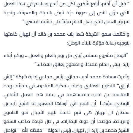
" قبل أن أختم، أرفع شكري لكل من أبدع وساهم في هذا العمل
الذي حوّل النص إلى صورة حيّة تنبض بالحياة والمعرفة. وتحية
لفريق العمل الذي جعل الحلم مرئياً على خشبة المسرح."
واختتمت سمو الشيخة شما بنت محمد بن خالد آل نهيان كلمتها
بتوجيه رسالة مؤثرة لأبناء الوطن:
"الوطن مشروع مستمر، يُبنى كل يوم بالعلم والعمل... وبكم أبناء
زايد، يبقى الحلم ممتداً، والطموح يعانق الفضاء."
وأعربّ سعادة محمد أديب حجازي، رئيس مجلس إدارة شركة "إتش
آر إي" للتطوير العقاري وصاحب فكرة المبادرة، في حديثه بهذه
المناسبة عن فخره بالمساهمة في رعاية هذا العمل الثقافي
الوطني، مؤكداً أن القيم التي أرساها المغفور له الشيخ زايد بن
سلطان آل نهيان هي قيم خالدة تلهم الأجيال نحو الطموح
والريادة، موضحاً أن دولة الإمارات، في ظل قيادة صاحب السمو
الشيخ محمد بن زايد آل نهيان، رئيس الدولة – حفظه الله – تواصل