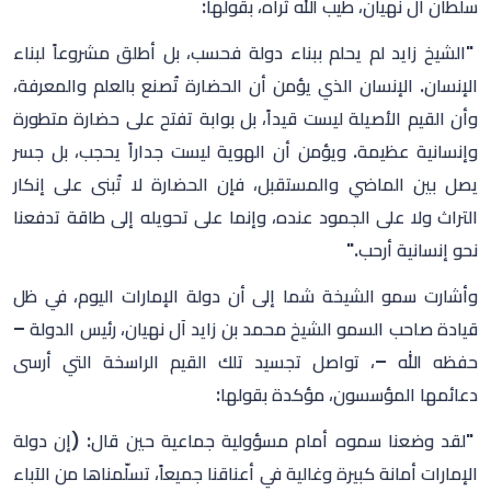
سلطان آل نهيان، طيب الله ثراه، بقولها:
"الشيخ زايد لم يحلم ببناء دولة فحسب، بل أطلق مشروعاً لبناء
الإنسان. الإنسان الذي يؤمن أن الحضارة تُصنع بالعلم والمعرفة،
وأن القيم الأصيلة ليست قيداً، بل بوابة تفتح على حضارة متطورة
وإنسانية عظيمة. ويؤمن أن الهوية ليست جداراً يحجب، بل جسر
يصل بين الماضي والمستقبل، فإن الحضارة لا تُبنى على إنكار
التراث ولا على الجمود عنده، وإنما على تحويله إلى طاقة تدفعنا
نحو إنسانية أرحب."
وأشارت سمو الشيخة شما إلى أن دولة الإمارات اليوم، في ظل
قيادة صاحب السمو الشيخ محمد بن زايد آل نهيان، رئيس الدولة –
حفظه الله –، تواصل تجسيد تلك القيم الراسخة التي أرسى
دعائمها المؤسسون، مؤكدة بقولها:
"لقد وضعنا سموه أمام مسؤولية جماعية حين قال: (إن دولة
الإمارات أمانة كبيرة وغالية في أعناقنا جميعاً، تسلّمناها من الآباء