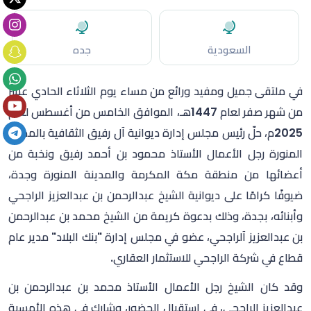
السعودية
جده
في ملتقى جميل ومفيد ورائع من مساء يوم الثلاثاء الحادي عشر
من شهر صفر لعام 1447هـ، الموافق الخامس من أغسطس لعام
2025م، حلّ رئيس مجلس إدارة ديوانية آل رفيق الثقافية بالمدينة
المنورة رجل الأعمال الأستاذ محمود بن أحمد رفيق ونخبة من
أعضائها من منطقة مكة المكرمة والمدينة المنورة وجدة،
ضيوفًا كرامًا على ديوانية الشيخ عبدالرحمن بن عبدالعزيز الراجحي
وأبنائه، بجدة، وذلك بدعوة كريمة من الشيخ محمد بن عبدالرحمن
بن عبدالعزيز آلراجحي، عضو في مجلس إدارة "بنك البلاد" مدير عام
قطاع في شركة الراجحي للاستثمار العقاري.
وقد كان الشيخ رجل الأعمال الأستاذ محمد بن عبدالرحمن بن
عبدالعزيز الراجحي، في استقبال الحضور، وشارك في هذه الأمسية