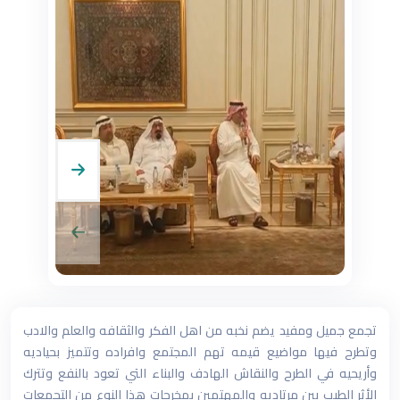
تجمع جميل ومفيد يضم نخبه من اهل الفكر والثقافه والعلم والادب
وتطرح فيها مواضيع قيمه تهم المجتمع وافراده وتتميز بحياديه
وأريحيه في الطرح والنقاش الهادف والبناء التي تعود بالنفع وتترك
الأثر الطيب بين مرتاديه والمهتمين بمخرجات هذا النوع من التجمعات