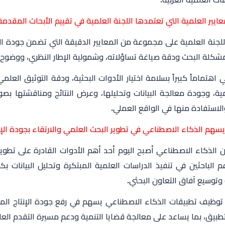
عايير العلمية التي تعتمدها اللجنة العلمية في تقييم الأبحاث المقدم
للجنة العلمية على مجموعة من المعايير الدقيقة التي تضمن جودة ال
كلة البحث ودقة صياغة تساؤلاته، وشمولية الإطار النظري، ووضوح ال
 اهتماماً كبيراً بسلامة اختيار الأدوات البحثية، ودقة التوثيق الع
مية، وجودة معالجة البيانات وتحليلها، وعرض النتائج ومناقشتها ب
والاستفادة منها في الواقع العملي.
هم الذكاء الاصطناعي في تطوير البحث العلمي والارتقاء بجودة الإنت
ن الذكاء الاصطناعي أصبح اليوم أحد أهم الأدوات القادرة على تطوي
م الباحثين في تنفيذ الدراسات العلمية المبتكرة وتحليل البيانات 
وتوسيع آفاق التعاون البحثي.
توظيف تطبيقات الذكاء الاصطناعي يسهم في رفع جودة الإنتاج المعر
لتطبيق، بما يساعد على معالجة قضايا التنمية ودعم مسيرة التقدم ال