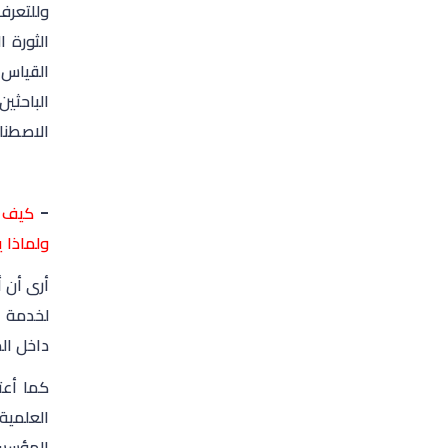
وللتعرف
الثورة 
القياس 
الباحثي
الاصطنا
-
كيف ت
ولماذا ي
أرى أن 
لخدمة ال
داخل ال
كما أعت
العلمية،
المؤسسا