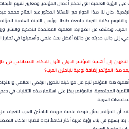
 على الرؤية العلمية التي تحكم أعمال المؤتمر، ومعايير تقييم الأب
الرقمية، كان لنا هذا الحوار مع الأستاذ الدكتور عبد الفتاح محمد ع
والتقويم بكلية التربية جامعة طنطا، ورئيس اللجنة العلمية للمؤ
ن العرب، وكشف عن الضوابط العلمية المعتمدة للتحكيم والنشر، ورؤي
عي، إلى جانب حديثه عن جائزة أفضل بحث علمي وأهميتها في تحفيز التم
نظرون إلى أهمية المؤتمر الدولي الأول للذكاء الاصطناعي في ظل 
عد هذا المؤتمر إضافة نوعية للباحثين العرب؟
أهمية هذا المؤتمر تنبع من مواكبته للتحول الرقمي العالمي والاتج
تنمية المجتمعية. فالمؤتمر يركز على استثمار هذه التقنيات في دعم ا
مجتمعات العربية.
قد أن المؤتمر يمثل فرصة علمية مهمة للباحثين العرب للتعرف على أ
 بما يسهم في بناء رؤية عربية أكثر تكاملاً تجاه قضايا الذكاء الاص
ت العلمية العربية.