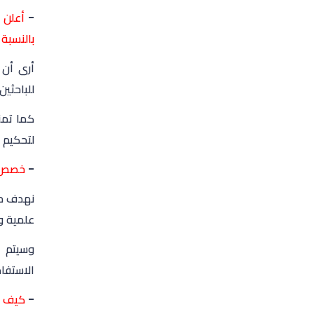
-
أعلن 
بالنسبة 
أرى أن 
للباحثين
كما تمن
لتحكيم 
-
خصص ا
نهدف من
علمية وت
وسيتم ا
الاستفا
-
كيف ت