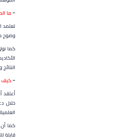
-
ما الم
تعتمد ا
وضوح مش
كما نولي
الأكادي
النتائج 
-
كيف يس
أعتقد أ
خلال دع
العلمية 
كما أن 
قابلة ل