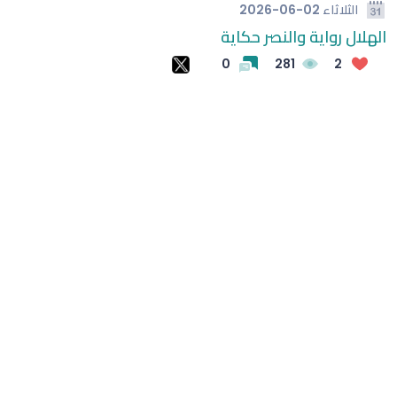
الثلاثاء
2026-06-02
الهلال رواية والنصر حكاية
الغموض بملف مشاركة ميسي في بطولة كوبا أمريكا
0
281
2
طريقة بسيطة لتبريد المنازل وتقليل آثار الحر
الشرطة: مقتل 7 وإصابة 15 في إطلاق نار بمدرسة في تايلاند
(وحشتونى والدنيا من غيركم وحشة أوي) شيرين عبد الوهاب
توجه رسالة مؤثرة لجمهورها في حفل العلمين
لوكا زيدان يطوي صفحة غرناطة ويبدأ تحدياً جديداً مع ليغانيس
الهلال يفتتح مركز الماجدية الرياضي.. مقرًا جديدًا للفريق الأول