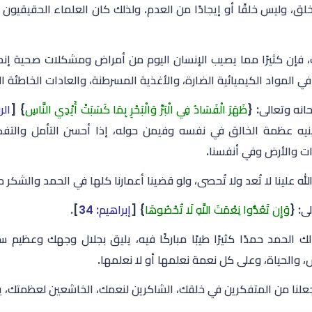
خلق، وليس خلقًا أو إيجادًا من العدم. ولذلك كان العلماء الحقيقيون 
 فإن كثيرًا مما يصيب الإنسان اليوم من أمراض ومشكلات صحية إنما 
في المواد الكيميائية الضارة، والأغذية المسرطنة، والعادات الخاطئة ا
انه وتعالى: {
ظَهَرَ الْفَسَادُ فِي الْبَرِّ وَالْبَحْرِ بِمَا كَسَبَتْ أَيْدِي النَّاسِ
} [
الرو
نيه عظمة الخالق في نفسه وفيمن حوله، إذا أحسن التأمل والتفكر. و
ت والأرض وفي أنفسنا.
لله علينا لا تُعد ولا تُحصى، ولو قضينا أعمارنا كلها في الحمد والشكر ما
ى: {
وَإِن تَعُدُّوا نِعْمَتَ اللَّهِ لَا تُحْصُوهَا
} [
إبراهيم: 34
].
لك الحمد حمدًا كثيرًا طيبًا مباركًا فيه، يليق بجلال وجهك وعظيم
، والحياة، وعلى كل نعمة نعلمها أو لا نعلمها.
جعلنا من المتفكرين في خلقك، الشاكرين لنعمك، الخاشعين لعظمتك، يا 