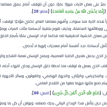
ا نمرّ على بعض الآيات مرورًا عابرًا، دون أن نتوقف أمام عمق معناه
{
إِنَّمَا يَخْشَى اللَّهَ مِنْ عِبَادِهِ الْعُلَمَاءُ
} [
فاطر: 28
].
أ هذه الآية منذ سنوات، وأفهم معناها العام، لكنني مؤخرًا توقفت أ
ى ووظائفها المذهلة، وكيف تقوم بتنقية أجسامنا مئات المرات يوميًا 
ن معنى الخشية الحقيقية لله؛ فكلما ازداد الإنسان علمًا بأسرار الخلق،
أمل أجسادنا، نجد أنفسنا أمام معجزات إلهية لا تُحصى.
 الذي يحمل ملايين الخلايا العصبية، ويمنح الإنسان نعمة التفكير والإد
لب الذي يعمل بلا توقف منذ لحظة خلق الإنسان وحتى انتهاء أجله، لا 
د، والبنكرياس، والرئتان، والجهاز الهضمي، والقولون، وسائر الأجهز
بشر صنع مثلها مهما بلغوا من التقدم العلمي.
ى: {
صُنْعَ اللَّهِ الَّذِي أَتْقَنَ كُلَّ شَيْءٍ
} [
النمل: 88
].
سان حين يتأمل هذا الإبداع الرباني يدرك ضعفه، ويوقن أن كل ما وص