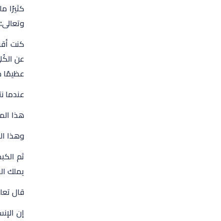
كثيرًا م
وتعالى: 
كنت أقر
عن الكُل
عظيمًا م
عندما نت
هذا المخ
وهذا الق
ثم الكب
يملك ال
قال تعال
إن الإن