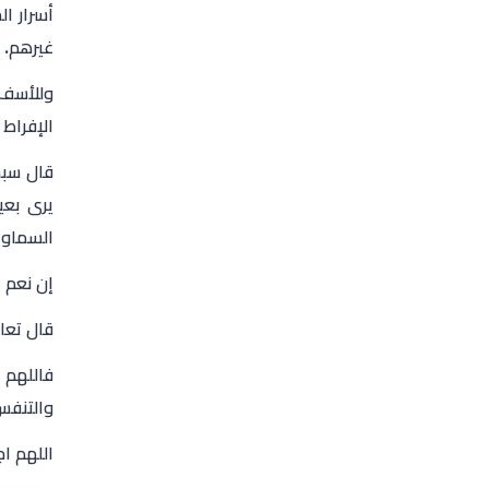
أسرار ال
غيرهم.
وللأسف،
الإفراط 
قال سبح
يرى بعي
السماوا
إن نعم ا
قال تعال
فاللهم 
والتنفس
اللهم ا