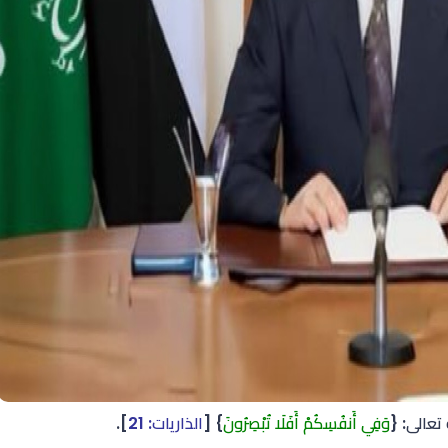
 تعالى: {
وَفِي أَنفُسِكُمْ أَفَلَا تُبْصِرُونَ
} [
الذاريات: 21
].