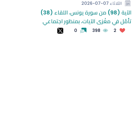
الثلاثاء
2026-07-07
الآية (98) من سورة يونس، اللقاء (38)
من "سيرفس ناو"
سيدات النصر يتوجن بلقب بطولة اتحاد غرب آسيا
تأمّل في مغْزى الآيات، بمنظور اجتماعي
اعتماد كأس الأمير محمد بن عبدالعزيز ضمن "سباقات الخيل"
0
398
2
صلاح يصل إلى تركيا لإتمام صفقة انتقاله إلى طرابزون سبور
فيغو يطالب برحيل إنفانتينو ويصفه بـ"المخادع"
الكشف عن موعد قرعة النسخة الثالثة من "أبطال الخليج"
للأندية
طرح تذاكر مواجهة الجزيرة الإماراتي والاتحاد في الملحق
الآسيوي