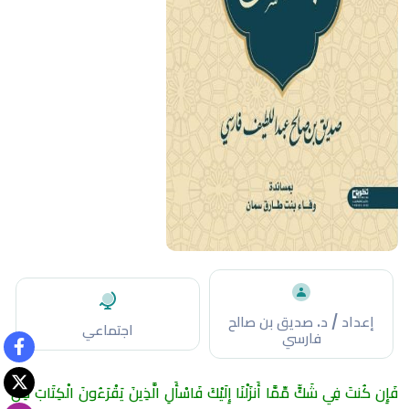
إعداد / د. صديق بن صالح
اجتماعي
فارسي
فَإِن كُنتَ فِي شَكٍّ مِّمَّا أَنزَلْنَا إِلَيْكَ فَاسْأَلِ الَّذِينَ يَقْرَءُونَ الْكِتَابَ مِن