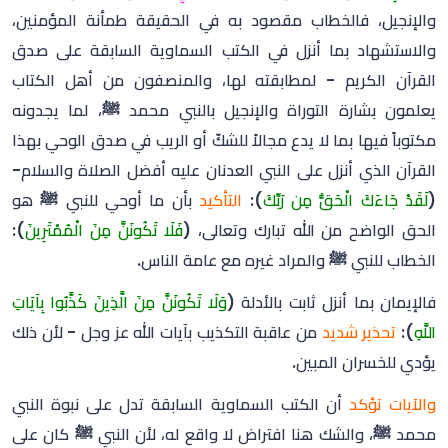
والإنجيل، فالخطاب مقصود به في الحقيقة طمأنة المؤمنين،
والاستشهاد بما أنزل في الكتب السماوية السابقة على صدق
القرآن الكريم - لمطابقته لها، والمنصفون من أهل الكتاب
يعلمون بشارة التوراة والإنجيل بالنبي محمد ﷺ، لما يجدونه
مكتوباً فيها بما لا يدع مجالاً للشكّ أو الريب في صدق الوحي بهذا
القرآن الذي أنزل على النبي العدنان عليه أفضل الصلاة والسلام-
(
لَقَدْ جَاءَكَ الْحَقُّ مِن رَبِّكَ
):
التأكيد
بأن ما أوحي للنبي ﷺ هو
الحق الواضح من الله تبارك وتعالى، (
فَلَا تَكُونَنَّ مِنَ الْمُمْتَرِينَ
):
الخطاب للنبي ﷺ والمراد غيره مع عامة الناس.
فالإيمان بما أنزل ثابت بالأدلة (
وَلَا تَكُونَنَّ مِنَ الَّذِينَ كَذَّبُوا بِآيَاتِ
اللَّهِ
):
تحذير شديد
من عاقبة التكذيب بآيات الله عز وجل - لأن ذلك
يؤدي للخسران المبين.
والآيات تؤكد
أن الكتب السماوية السابقة تدل على نبوة النبي
محمد ﷺ، والشك هنا افتراض لا واقع له، لأن النبي ﷺ كان على