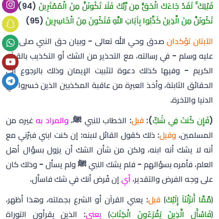
قَبْلِكَ ۚ لَقَدْ جَاءَكَ الْحَقُّ مِن رَّبِّكَ فَلَا تَكُونَنَّ مِنَ الْمُمْتَرِينَ
(94)
وَلَا
تَكُونَنَّ مِنَ الَّذِينَ كَذَّبُوا بِآيَاتِ اللَّهِ فَتَكُونَ مِنَ الْخَاسِرِينَ
(95)
الآيتان تؤكدان
صدق وحي الله تعالى - وبيان حق النبي صلى الله
عليه وسلم - في رسالته، مع التحذير من الشك أو التكذيب بالقرآن
الكريم - وفيها كذلك دعوة لتثبيت الإيمان وذلك بالرجوع إلى
الحقائق الثابتة، وأخذ العبرة من عاقبة المكذبين الذين خسروا في
الدنيا والآخرة.
(
فَإِن كُنتَ فِي شَكّٖ
):
قيل
: الخطاب للنبي ﷺ،
والمراد به
غيره من
المسلمين،
وقيل
: ذلك كقول القائل لابنه: إن كنت ابني فبرّني مع
أنه لا يشك أنه ابنه، ولكن من شأن الشك أن يزول بسؤال أهل
العلم، فأمره بسؤالهم - فلم يشك النبي ﷺ ولم يسأل - وذلك كان
على وجه الفرض والتقدير،
أي
إن فُرض أنك في شك فاسأل.
﴿
مِّمَّا أَنزَلْنَآ إِلَيْكَ
﴾
قيل
: يعني القرآن أو الشرع بجملته، وهذا أظهر،
﴿
فَاسْأَلِ الَّذِينَ يَقْرَءُونَ الْكِتَابَ
﴾
يعني
: الذين يقرأون التوراة