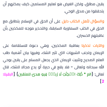
يقين مطلق، ولكن الغرض هو تعليم المسلمين كيف يمكنهم أن
يتحققوا من صدق الوحي.
والسؤال لأهل الكتاب دليل
على أن الحق في الإسلام يتطابق مع
الحق في الكتب السماوية السابقة، والتحذير موجه للمكذبين بأن
عاقبتهم الخسران.
والآيات تذكرنا
بعاقبة المكذبين، وهي دعوة للاستقامة على
الإيمان وتجنب الشبهات التي تثير الشك. وفيها بيان أهمية طلب
العلم الصحيح وتثبيت الإيمان الذي يجعل المسلم على يقين بوحي
الله سبحانه وتعالى - فلا يقع في حيرة أو يدع مجالا للشك. قال
تعالى: {
الم * ذَٰلِكَ الۡكِتَٰبُ لَا رَيبَۛ فِيهِ هدىً للمتقين
} [
البقرة:
]
2