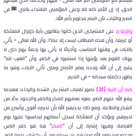
سينتظر مع المؤمنين أمر الله تعالى - فيهم وحكمه الذي سيظهر
الحق، إذ إن الأمر كله لله وعلى المؤمنين الاقتداء بالنبي ﷺ في
الصبر والثبات، لأن النصر محتوم بأمر الله.
والآية رد
على المشركين الذين كانوا يطالبون بآية كإنزال الملائكة
أو غيرها، وأن هذه المطالب ليست إلا عنادًا. وأن الله تعالى - يأتي
بالآيات في وقتها المناسب، وأحيانًا لا يأتي بها رحمةً بهم حتى لا
يهلك القوم بعد رؤيتها إذا استمروا في الكفر، وأن "الغيب لله"
يشير إلى أن الله وحده يعلم الأصلح ومتى تأتي الآيات، وهو ما
يظهر حكمته سبحانه - في التدبير.
كما أن الآية (21)
تصور تقلبات البشر بين الشدة والرخاء: فعندما
يرفع الله عنهم الضرر، يعود بعضهم للمكر والكفر والجحود بدلًا من
الشكر والطاعة، ومع ذلك يحذرهم الله بأن تدبيره أقوى وأسرع من
تدبيرهم، ويؤكد أن الملائكة تسجل أعمالهم ليحاسبوا عليها يوم
القيامة. وفيها إشارة إلى أن "
المكر
" هنا هو كفر الناس
وجحودهم بنعم الله وصدهم عن سبيله بعد أن يكشف عنهم الضر.