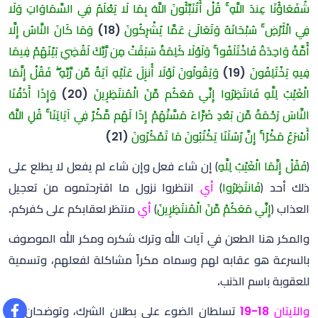
شُفَعَاؤُنَا عِندَ اللَّهِ ۚ قُلْ أَتُنَبِّئُونَ اللَّهَ بِمَا لَا يَعْلَمُ فِي السَّمَاوَاتِ وَلَا
فِي الْأَرْضِ ۚ سُبْحَانَهُ وَتَعَالَىٰ عَمَّا يُشْرِكُونَ
(18)
وَمَا كَانَ النَّاسُ إِلَّا
أُمَّةً وَاحِدَةً فَاخْتَلَفُوا ۚ وَلَوْلَا كَلِمَةٌ سَبَقَتْ مِن رَّبِّكَ لَقُضِيَ بَيْنَهُمْ فِيمَا
فِيهِ يَخْتَلِفُونَ
(19)
وَيَقُولُونَ لَوْلَا أُنزِلَ عَلَيْهِ آيَةٌ مِّن رَّبِّهِ ۖ فَقُلْ إِنَّمَا
الْغَيْبُ لِلَّهِ فَانتَظِرُوا إِنِّي مَعَكُم مِّنَ الْمُنتَظِرِينَ
(20)
وَإِذَا أَذَقْنَا
النَّاسَ رَحْمَةً مِّن بَعْدِ ضَرَّاءَ مَسَّتْهُمْ إِذَا لَهُم مَّكْرٌ فِي آيَاتِنَا ۚ قُلِ اللَّهُ
أَسْرَعُ مَكْرًا ۚ إِنَّ رُسُلَنَا يَكْتُبُونَ مَا تَمْكُرُونَ
(21)
﴿
فَقُلْ إِنَّمَا الْغَيْبُ لِلَّهِ
﴾ إن شاء فعل وإن شاء لم يفعل لا يطلع على
ذلك أحد ﴿
فَانتَظِرُوا
﴾
أي
انتظروا نزول ما اقترحتموه من تعجيل
العذاب ﴿
إِنِّي مَعَكُمْ مِّنَ الْمُنتَظِرِينَ
﴾
أي
منتظر لعقابكم على كفركم.
والمكر هنا الطعن في آيات الله وترك شكره ومكر الله الموصوف
بالسرعة هو عقابه لهم وسماه مكراً مشاكلة لفعلهم، وتسمية
للعقوبة باسم الذنب.
والآيتان 18-19
تسلطان الضوء على بطلان الشرك، وتوضحان أن