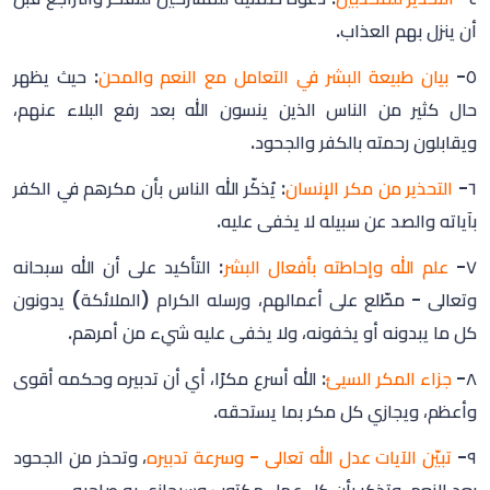
أن ينزل بهم العذاب.
٥-
بيان طبيعة البشر في التعامل مع النعم والمحن
: حيث يظهر
حال كثير من الناس الذين ينسون الله بعد رفع البلاء عنهم،
ويقابلون رحمته بالكفر والجحود.
٦-
التحذير من مكر الإنسان
: يُذكّر الله الناس بأن مكرهم في الكفر
بآياته والصد عن سبيله لا يخفى عليه.
٧-
علم الله وإحاطته بأفعال البشر
: التأكيد على أن الله سبحانه
وتعالى - مطّلع على أعمالهم، ورسله الكرام (الملائكة) يدونون
كل ما يبدونه أو يخفونه، ولا يخفى عليه شيء من أمرهم.
٨-
جزاء المكر السيئ
: الله أسرع مكرًا، أي أن تدبيره وحكمه أقوى
وأعظم، ويجازي كل مكر بما يستحقه.
٩-
تبيّن الآيات عدل الله تعالى - وسرعة تدبيره
، وتحذر من الجحود