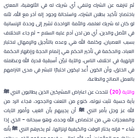
ثم تنزهه عن الشرك وتنفي أي شريك له في الألوهية، المعنى
باختصار: تأكيد بطلان الشرك، واستحالة وجود إله آخر مع الله، لأنه
لو كان له شريك لعلمه، والأمة الواحدة تشير إلى وحدة الإنسانية
في الأصل والدين، أي من لدن آدم عليه السلام - ثم جاء الاختلاف
بسبب العصيان. وكلمة الله هي وعده بالتأجيل والإمهال لاختبار
العباد، والحكمة في تأخير الحكم هي إتمام الحجة وإظهار الحكمة
الإلهية في اختلاف الناس، والآية تبيّن أسبقية قدرة الله وعظمته
في الخلق، وأن الكون أُعد ليكون اختبارًا للبشر في مدى التزامهم
بالعمل الصالح والطاعة.
والآية (20)
تتحدث عن اعتراض المشركين الذين يطالبون النبي ﷺ
بآية حسية تثبت نبوته، كنوع من التعنت والجحود، فجاء الرد من
الله عز وجل بأمر النبي ﷺ أن يجيبهم بأن الغيب وأمور الآيات
والمعجزات هي من اختصاص الله وحده، وهو سبحانه - الذي إذا
شاء - فإنه يختار الوقت والكيفية لإنزالها. ثم يخبرهم النبي ﷺ بأنه