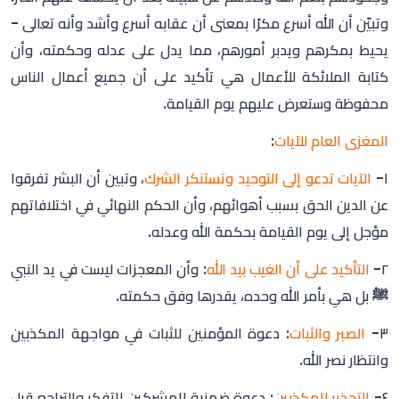
وتبيّن أن الله أسرع مكرًا بمعنى أن عقابه أسرع وأشد وأنه تعالى -
يحيط بمكرهم ويدبر أمورهم، مما يدل على عدله وحكمته، وأن
كتابة الملائكة للأعمال هي تأكيد على أن جميع أعمال الناس
محفوظة وستعرض عليهم يوم القيامة.
المغزى العام للآيات
:
١-
الآيات تدعو إلى التوحيد وتستنكر الشرك
، وتبين أن البشر تفرقوا
عن الدين الحق بسبب أهوائهم، وأن الحكم النهائي في اختلافاتهم
مؤجل إلى يوم القيامة بحكمة الله وعدله.
٢-
التأكيد على أن الغيب بيد الله
: وأن المعجزات ليست في يد النبي
ﷺ بل هي بأمر الله وحده، يقدرها وفق حكمته.
٣-
الصبر والثبات
: دعوة المؤمنين للثبات في مواجهة المكذبين
وانتظار نصر الله.
٤-
التحذير للمكذبين
: دعوة ضمنية للمشركين للتفكر والتراجع قبل