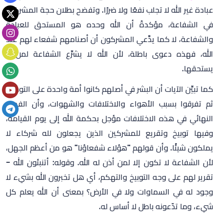
عبادة غير الله لا تجلب نفعًا ولا ضررًا. وتفضح بطلان حجة المشركين
في الشفاعة، مؤكدةً أن الله وحده هو المستحق للعبادة
والشفاعة، لا كما يدَّعي المشركون أن أصنامهم شفعاء لهم عند
الله، فهذه دعوى باطلة، لأن الله لا يشرِّع الشفاعة لمن لا
يستحقها.
كما تبيِّن الآيات أن البشر في أصلهم كانوا أمة واحدة على التوحيد،
ثم تفرقوا بسبب الأهواء والاختلافات والشهوات، وأن الفصل
النهائي في هذه الاختلافات مؤجل بحكمة الله إلى يوم القيامة،
وفيها توبيخ وتقريع للمشركين الذين يجعلون لله شركاء لا
يملكون شيئًا. وأن قولهم "هؤلاء شفعاؤنا" هو من أعظم الجهل،
لأن الشفاعة لا تكون إلا لمن أذن له الله. وقوله: أتنبئون الله -
تقرير لهم على وجه التوبيخ والتهكم، أي هل تخبرون الله بشيء لا
وجود له في السماوات ولا في الأرض؟ بمعنى أن الله يعلم كل
شيء، وما تدّعونه باطل لا أساس له.