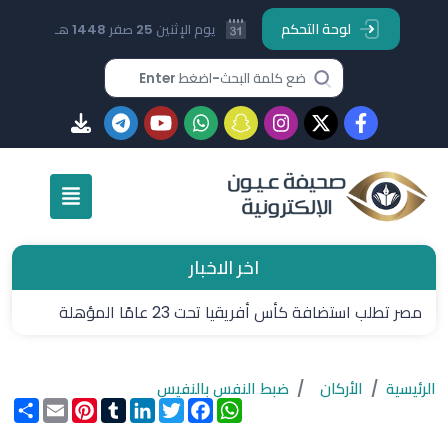
لوحة التحكم
يوم الإثنين 25 صفر 1448 هـ
اخر الاخبار
مصر تطلب استضافة كأس أفريقيا تحت 23 عامًا المؤهلة
لأولمبياد 2028
الرئيسية
الأركان
ضبط النفس بالنفيس
WhatsApp
Facebook
Twitter
LinkedIn
Tumblr
Pinterest
Email
انشر