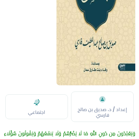
إعداد / د. صديق بن صالح
اجتماعي
فارسي
وَيَعْبُدُونَ مِن دُونِ اللَّهِ مَا لَا يَضُرُّهُمْ وَلَا يَنفَعُهُمْ وَيَقُولُونَ هَٰؤُلَاءِ