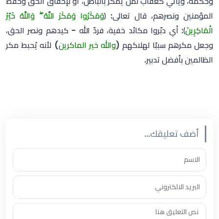
وحكمةٌ، ويأتي كعقاب لمن يمكر بالباطل، أو لإحقاق الحق وحفظ
المؤمنين ونصرهم، قال تعالى: ﴿
وَمَكَرُوا وَمَكَرَ اللَّهُ ۖ وَاللَّهُ خَيْرُ
الْمَاكِرِينَ
﴾: أي دبّروا مكائد خفية، فردّ الله - كيدهم ونصر الحق،
وجعل مكرهم سببًا لهلاكهم (
والله خير الماكرين
) لأنه يُحبط مكر
الظالمين بأفضل تدبير.
أضف تعليقك...