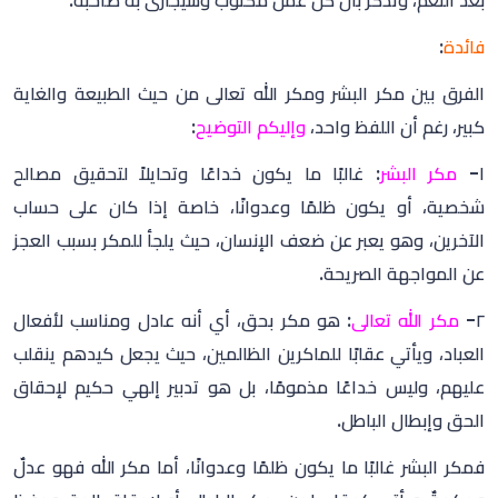
بعد النعم، وتذكر بأن كل عمل مكتوب وسيجازى به صاحبه.
فائدة
:
الفرق بين مكر البشر ومكر الله تعالى من حيث الطبيعة والغاية
كبير، رغم أن اللفظ واحد،
وإليكم التوضيح
:
١-
مكر البشر
: غالبًا ما يكون خداعًا وتحايلاً لتحقيق مصالح
شخصية، أو يكون ظلمًا وعدوانًا، خاصة إذا كان على حساب
الآخرين، وهو يعبر عن ضعف الإنسان، حيث يلجأ للمكر بسبب العجز
عن المواجهة الصريحة.
٢-
مكر الله تعالى
: هو مكر بحق، أي أنه عادل ومناسب لأفعال
العباد، ويأتي عقابًا للماكرين الظالمين، حيث يجعل كيدهم ينقلب
عليهم، وليس خداعًا مذمومًا، بل هو تدبير إلهي حكيم لإحقاق
الحق وإبطال الباطل.
فمكر البشر غالبًا ما يكون ظلمًا وعدوانًا، أما مكر الله فهو عدلٌ