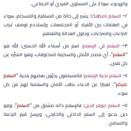
والهدوء، سواءً على المستوى الفردي أو الجماعي.
٢-
السلام اصطلاحًا
: يشير إلى حالة من الاستقرار والانسجام، سواء
في العلاقات بين الأفراد أو المجتمعات. ويُستخدم لوصف غياب
النزاعات والصراعات، وحلول العدالة والتفاهم.
٣-
السلام في الإسلام
: اسم من أسماء الله الحسنى: الله هو
"
السلام
"، أي مصدر الأمان والسكينة للمخلوقات، وهو المنزّه عن
كل نقص.
٤-
السلام تحية الإسلام
: فالمسلمون يحيّون بعضهم بتحية "
السلام
عليكم
"، تعبيرًا عن الدعاء بطلب الأمان والسلامة لهم من كل
سوء.
٥-
السلام جوهر الدين
: فالإسلام ذاته مشتق من "
السلام
"، وهو
دين يدعو إلى السلم الداخلي والخارجي، ويرسخ قيم الرحمة
والتسامح.