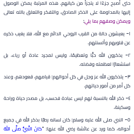
حتى أصبح جزءًا لا يتجزأ من كيانهم. هذه المرتبة يمكن الوصول
إليها بالمداومة على الذكر الصادق، والتفكر والتعلق بالله تعالى
ويمكن وصفهم بما يلي
:
١- يعيشون حالة من القرب الروحي الدائم مع الله، فلا يغيب ذكره
عن قلوبهم وألسنتهم.
٢- يذكرون الله حبًّا وتعظيمًا، وليس لمجرد عادة أو رياء، بل
استشعارًا لعظمته وفضله.
٣- يتذكرون الله عز وجل في كل أحوالهم: قيامهم، قعودهم، وعند
كل أمر من أمور حياتهم.
٤- ذكر الله بالنسبة لهم ليس عبادة فحسب، بل مصدر حياة وراحة
وسكينة.
٥- النبي صلى الله عليه وسلم: كان لسانه رطبًا بذكر الله في جميع
أحواله، كما ورد عن عائشة رضي الله عنها: "
كانَ النَّبيُّ صلَّى اللهُ