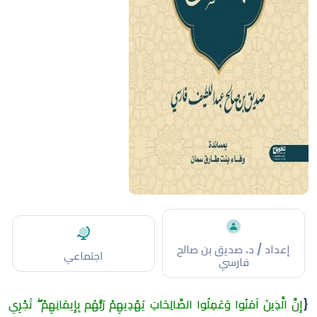
إعداد / د. صديق بن صالح
اجتماعي
فارسي
{
إِنَّ الَّذِينَ آمَنُوا وَعَمِلُوا الصَّالِحَاتِ يَهْدِيهِمْ رَبُّهُم بِإِيمَانِهِمْ ۖ تَجْرِي