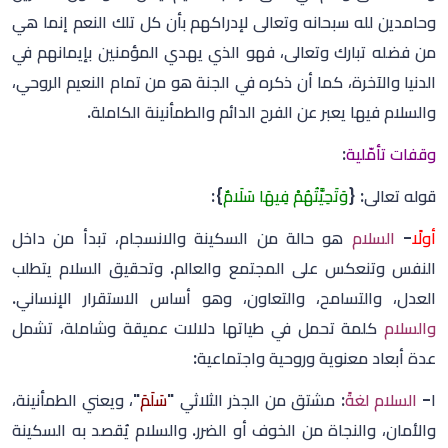
وحامدين لله سبحانه وتعالى لإدراكهم بأن كل تلك النعم إنما هي
من فضله تبارك وتعالى، فهو الذي يهدي المؤمنين بإيمانهم في
الدنيا والآخرة، كما أن ذكره في الجنة هو من تمام النعيم الروحي،
والسلام فيها يعبر عن الفرح الدائم والطمأنينة الكاملة.
وقفات تأمّلية
:
قوله تعالى: {
وَتَحِيَّتُهُمْ فِيهَا سَلَامٌ
}
:
أولًا
-
السلام
هو حالة من السكينة والانسجام، تبدأ من داخل
النفس وتنعكس على المجتمع والعالم. وتحقيق السلام يتطلب
العدل، والتسامح، والتعاون، وهو أساس الاستقرار الإنساني.
والسلام
كلمة تحمل في طياتها دلالات عميقة وشاملة، تشمل
عدة أبعاد معنوية وروحية واجتماعية:
١-
السلام لغةً
: مشتق من الجذر الثلاثي "
سَلَمَ
"، ويعني الطمأنينة،
والأمان، والنجاة من الخوف أو الضرر. والسلام يُقصد به السكينة