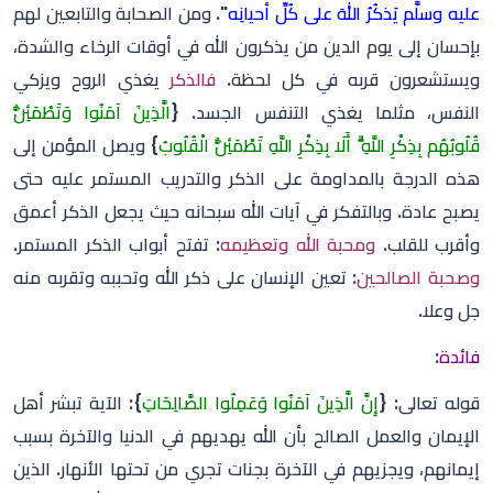
عليه وسلَّم يَذكُرُ اللهَ على كُلِّ أحيانِه
". ومن الصحابة والتابعين لهم
بإحسان إلى يوم الدين من يذكرون الله في أوقات الرخاء والشدة،
ويستشعرون قربه في كل لحظة.
فالذكر
يغذي الروح ويزكي
النفس، مثلما يغذي التنفس الجسد. {
الَّذِينَ آمَنُوا وَتَطْمَئِنُّ
قُلُوبُهُم بِذِكْرِ اللَّهِ ۗ أَلَا بِذِكْرِ اللَّهِ تَطْمَئِنُّ الْقُلُوبُ
} ويصل المؤمن إلى
هذه الدرجة بالمداومة على الذكر والتدريب المستمر عليه حتى
يصبح عادة. وبالتفكر في آيات الله سبحانه حيث يجعل الذكر أعمق
وأقرب للقلب.
ومحبة الله وتعظيمه
: تفتح أبواب الذكر المستمر.
وصحبة الصالحين
: تعين الإنسان على ذكر الله وتحببه وتقربه منه
جل وعلا.
فائدة
:
قوله تعالى: {
إِنَّ الَّذِينَ آمَنُوا وَعَمِلُوا الصَّالِحَاتِ
}: الآية تبشر أهل
الإيمان والعمل الصالح بأن الله يهديهم في الدنيا والآخرة بسبب
إيمانهم، ويجزيهم في الآخرة بجنات تجري من تحتها الأنهار. الذين