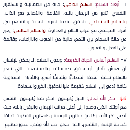
٦-
أبعاد السلام
:
السلام الداخلي
: حالة من الطمأنينة والاستقرار
النفسي، تنبع من الإيمان بالله، القناعة، والتصالح مع الذات.
والسلام الاجتماعي
: يتحقق عندما تسود المحبة والتفاهم بين
أفراد المجتمع، مع غياب الظلم والعداوة.
والسلام العالمي
: يعبر
عن حالة انسجام بين الأمم، خالية من الحروب والنزاعات، وقائمة
على العدل والتعاون.
٧-
السلام أساس الحياة الكريمة
: وبدون السلام، لا يمكن للإنسان
أن يعيش بأمان أو يحقق طموحاته. والمجتمعات التي تنعم
بالسلام تحقق تقدمًا اقتصاديًّا وثقافيًّا أسرع. والأديان السماوية
كافة تدعو إلى السلام كقيمة عليا لتحقيق الخير والسعادة.
ثانيًا
-
ذكر الله تعالى
: الذين يُلهمون الذكر كما يُلهمون التنفس
هم أولئك الذين وصلوا إلى أعلى مراتب الإيمان واليقين بالله، حيث
أصبح ذكر الله جزءًا من حياتهم اليومية وطبيعتهم الفطرية، تمامًا
كحاجة الإنسان للتنفس. الذين جعلوا حب الله وذكره محور حياتهم،