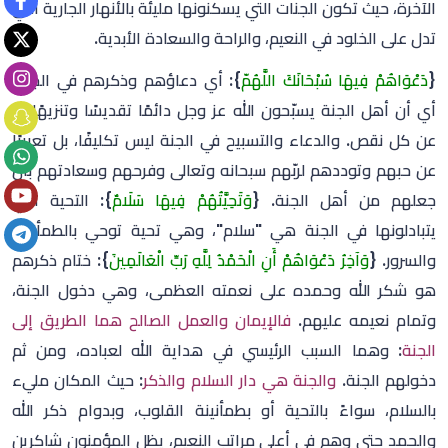
الآخرة، حيث تكون الجنات التي يسكنونها مليئة بالأنهار الجارية التي
تدل على الخلود في النعيم، والراحة والسعادة الأبدية.
{
دَعْوَاهُمْ فِيهَا سُبْحَانَكَ اللَّهُمّ
}: أي دعاؤهم وذكرهم في الجنة.
أي أن أهل الجنة يسبّحون الله عز وجل دائمًا تقديسًا وتنزيهًا له
عن كل نقص. والدعاء والتسبيح في الجنة ليس تكليفًا، بل تعبيرًا
عن حبهم وتوددهم لربّهم سبحانه وتعالى وفرحهم وسعادتهم بأن
جعلهم من أهل الجنة. {
وَتَحِيَّتُهُمْ فِيهَا سَلَامٌ
}: التحية التي
يتبادلونها في الجنة هي "سلام"، وهي تحية توحي بالطمأنينة
والسرور. {
وَآخِرُ دَعْوَاهُمْ أَنِ الْحَمْدُ لِلَّهِ رَبِّ الْعَالَمِينَ
}: ختام ذكرهم
هو شكر الله وحمده على نعمته العظمى، وهي دخول الجنة،
وتمام نعيمه عليهم.
فالإيمان والعمل الصالح هما الطريق إلى
الجنة
: وهما السبب الرئيسي في هداية الله لعباده، ومن ثم
دخولهم الجنة.
والجنة هي دار السلام والذكر
: حيث المكان مليء
بالسلام، سواءً بالتحية أو بطمأنينة القلوب، وبدوام ذكر الله
والحمد حتى وهم في أعلى مراتب النعيم، يظل المؤمنون شاكرين