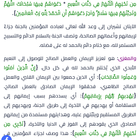
مِن تَحْتِهِمُ الْأَنْهَارُ فِي جَنَّاتِ النَّعِيمِ
*
دَعْوَاهُمْ فِيهَا سُبْحَانَكَ اللَّهُمَّ
وَتَحِيَّتُهُمْ فِيهَا سَلَامٌ ۚ وَآخِرُ دَعْوَاهُمْ أَنِ الْحَمْدُ لِلَّهِ رَبِّ الْعَالَمِينَ
}.
الآيتان تشيران إلى وعد الله تعالى لعباده المؤمنين بالجنة جزاءً
لإيمانهم وأعمالهم الصالحة. وتصف الجنة بالسلام الدائم والتسبيح
المستمر لله، مع ختام دائم بالحمد له على فضله.
والمغزى
: هو تعزيز الإيمان والعمل الصالح للوصول إلى النعيم
الأبدي الذي يُختتم بالحمد لله في كل حال. {
إِنَّ الَّذِينَ آمَنُوا
وَعَمِلُوا الصَّالِحَاتِ
}: أي الذين جمعوا بين الإيمان القلبي والعمل
الصالح الظاهري، فحققوا الإيمان الصادق بالعمل الصالح.
{
يَهْدِيهِمْ رَبُّهُم بِإِيمَانِهِمْ
}: أي يسددهم بسبب إيمانهم إلى
الاستقامة أو يهديهم في الآخرة إلى طريق الجنة، ويهديهم إلى
الطريق المستقيم ويثبّتهم عليه، وهدايتهم مستمدة من إيمانهم
الصادق الذي يقودهم إلى الفوز في الدنيا والآخرة. {
تَجْرِي مِن
تَحْتِهِمُ الْأَنْهَارُ فِي جَنَّاتِ النَّعِيمِ
}: هذا وصف لجزاء المؤمنين في