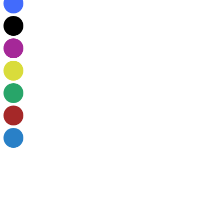
مَنُوا وَعَمِلُوا الصَّالِحَاتِ بِالْقِسْطِ ۚ وَالَّذِينَ كَفَرُوا لَهُمْ شَرَابٌ
 الكفر. وهي دعوة للتأمل في قدرة الله على الخلق
م القيامة، حيث لا مفر ولا مهرب من حسابه، وهذا
ب والجزاء.
، إذ لا يخلف الله وعده. وقيل: ذكر "
حقًا
" للتأكيد
 والبداءة دليل على العودة. وفيها بيان عظيم قدرة