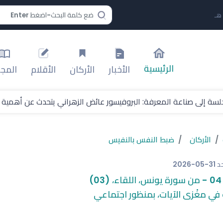
الرئيسية
الأخبار
الأركان
الأقلام
المجل
سة إلى صناعة المعرفة: البروفيسور عائض الزهراني يتحدث عن أهمية مؤ
لدولية: جامعة أيبكسى العالمية تقدم نموذجًا متميزًا في تنظيم المؤتمر
الأركان
ضبط النفس بالنفيس
مارات العامة - لندن للجولف
حد
2026-05-31
ي في بطولة كوبا أمريكا
0)
تقليل آثار الحر
 في مغْزى الآيات، بمنظور اجتماعي