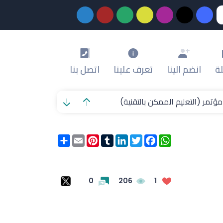
ة
انضم الينا
تعرف علينا
اتصل بنا
تمر (التعليم الممكن بالتقنية)
ات العلمية الدولية
WhatsApp
Facebook
Twitter
LinkedIn
Tumblr
Pinterest
Email
انشر
0
206
1