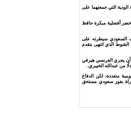
ًا على نظيره منتخب كوت ديفوار بنتيجة 1-0، في المباراة الودية التي جمعتهما على
غل هفوة دفاعية، ليمنح الأخضر أفضلية مبكرة حافظ
لمنتخب السعودي سيطرته على
 الشوط الذي انتهى بتقدم
ل أن يجري الفرنسي هيرفي
ى الأخضر حتى الدقيقة 80 عبر تغييرات هجومية متعددة، لكن الدفاع
باراة بفوز سعودي مستحق