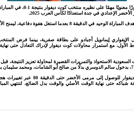
حقق المنتخب السعودي فوزًا معنويًا مهم
خضر الإعدادي في جدة استعدادًا لكأس العرب 2025.
وسجل صالح أبو الشامات هدف المباراة الوحيد في الدقيقة 8 بعدما است
لدقيقة 30 حصول الإيفواري إيمانويل أجبادو على بطاقة صفرية، بينما فرض ا
الأول، مع استمرار محاولات كوت ديفوار لإدراك التعادل حتى نهاية
السعودية الاستحواذ والتمريرات القصيرة لمحاولة تعزيز النتيجة، قب
واستمرت محاولات كوت ديفوار للوصول إلى مرم
شباكه حتى نهاية الوقت الأصلي والوقت بدل الضائع، لتنتهي الم