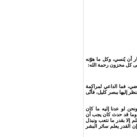
ر أن يُنسي، وكل ما هوّنه
على كل محزون رحمة الله:
ضي، فما الداعي لمراكمة
ظر إليها ببصر كليل، فأنّى
نحن لو عدنا إليه ما كان
، وما قد حدث كان يجب أن
م إلا بقدر ما نتعب ونبذل
فإن القدر يعلم سائر البشر