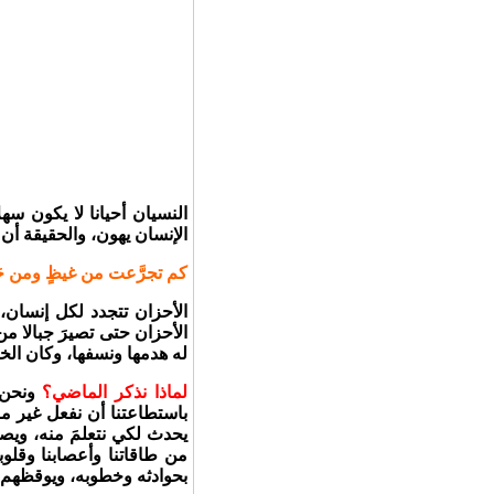
النسيان أحيانا لا يكون سه
الإنسان يهون، والحقيقة أن
كم تجرَّعت من غيظٍ ومن حَ
الأحزان تتجدد لكل إنسان
الأحزان حتى تصيرَ جبالا من 
له هدمها ونسفها، وكان الخي
لماذا نذكر الماضي؟
ونحن ل
باستطاعتنا أن نفعل غير ما
يحدث لكي نتعلمَ منه، ويصن
من طاقاتنا وأعصابنا وقلوبن
بحوادثه وخطوبه، ويوقظهم م