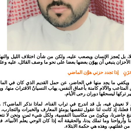
لا، بل يُعجز الإنسان ويصعب عليه، ولكن من شأن اختلاف الليل والنها
 الأحزان ينبغي أن يهوّن بعضها بعضا على نحو ما وصف القائل، عليه و
زَنٍ إذا تجدد حزني هوَّن الماضي
، ويكفي ما يجد منها في الحاضر، عن حمل القديم الذي كان في الما
المتاعب والآلام كامنة بأعماق النفس، يهاب النسيانُ الاقترابَ منها، وين
ر تركها ليسحقَها دوران رحى الأيام.
ا نعيش فيه، بل قد اندرج في تراب الفناء، لماذا نذكر الماضي؟! و
 فعلنا، إذ كانت لنا عقول تنقصها يومئذٍ المعارف والخبرات والتجارب
عَ حاضرنا، ويكونَ من مكاسبنا النفسية، ولكل شيء ثمن، ونحن لا نتعل
ا وأرواحنا وما تملك يدنا، والحقيقة أنه إذا كان الوحي يعلّم الأنبياء، 
ن غفلتهم، وهذه هي حكمة الابتلاء.