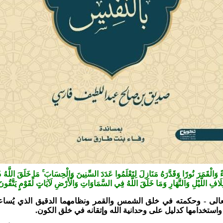
ْقَمَرَ نُورًا وَقَدَّرَهُ مَنَازِلَ لِتَعْلَمُوا عَدَدَ السِّنِينَ وَالْحِسَابَ ۚ مَا خَلَقَ اللَّهُ ذَٰلِكَ
افِ اللَّيْلِ وَالنَّهَارِ وَمَا خَلَقَ اللَّهُ فِي السَّمَاوَاتِ وَالْأَرْضِ لَآيَاتٍ لِّقَوْمٍ يَتَّقُونَ
عالى - وحكمته في خلق الشمس والقمر ونظامهما الدقيق الذي يُساع
واستخدامها كدليل على وحدانية الله وإتقانه في خلق الكون.