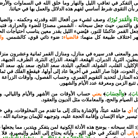
ى التفكر في تعاقب الليل والنهار وما خلق الله في السماوات والأرض
ر بأن التقوى شرط أساسي لفهم هذه الدلائل والعمل بها في حياتنا.
ً وَالْقَمَرَ نُورًا
)، وصف لشيء من أفعال الله وقدرته وحكمته - والضياء
لخلق والتدبير، حيث جعل سبحانه - الشمس مصدرًا للضوء والحرارة، فتبثّ
جعل القمر عاكسًا للنور، فيُضيء الليل بقدر معين يناسب احتياجات الحي
ظهر اختلاف طبيعة كل منهما:
فالضياء
: ضوء ذاتي قوي، كالشمس.
وا
قمر والمعنى قدر سيره في منازل، ومنازل القمر ثمانية وعشرون منزلا،
طين، الثريا، الدبران، الهقعة، الهنعة، الذراع، النثرة، الطرف، الجبهة، 
الإكليل، القلب، الشولة، النعائم، البلدة، سعد الذابح، سعد بلع، سعد ا
 الحوت، فإذا صار القمر في آخرها عاد إلى أولها، فيقطع الفلك في ثم
هذه المنازل لتحديد التقويم القمري، وحساب الفصول، وأوقات الزراعة 
تبع الزمن ومعرفة عدد الأيام والشهور.
َابَ
)، ﴿
وَالْحِسَابَ
﴾
يعني
حساب الأوقات من الأشهر والأيام والليالي. وه
 الصيام والحج، والمعاملات مثل الديون والعقود.
ۚ)
أي
ما خلقه عبثاً، والإشارة بذلك إلى ما تقدم من المخلوقات، وفي خل
سير حياة الإنسان وإقامة الحجة عليه، وتوجيهه للإيمان بوحدانية الله - 
): الله سبحانه - يوضح هذه الأدلة الكونية لمن يتفكر ويتدبر، مما يجعلها س
 إلى
أن التفكر في خلق الله - وآياته يحتاج إلى العلم والبصيرة، فلا ي