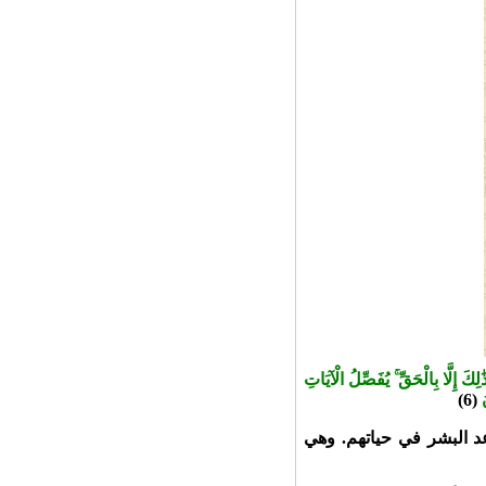
 إِلَّا بِالْحَقِّ ۚ يُفَصِّلُ الْآيَاتِ
(6)
د البشر في حياتهم. وهي