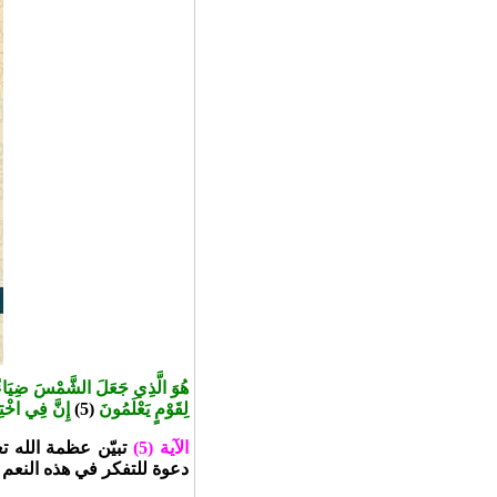
هُوَ الَّذِي جَعَلَ الشَّمْسَ ضِيَاءً وَال
لِقَوْمٍ يَعْلَمُونَ
(5)
إِنَّ فِي اخْتِلَ
الآية (5)
تبيّن عظمة الله ت
دعوة للتفكر في هذه النعم 