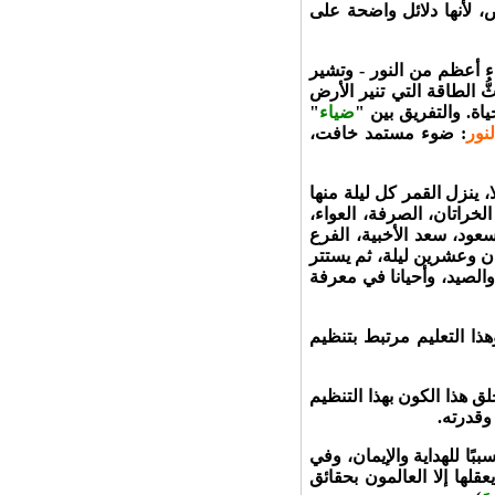
، لأنها دلائل واضحة على
 أعظم من النور - وتشير
ُ الطاقة التي تنير الأرض
اة. والتفريق بين "
ضياء
"
لنور
: ضوء مستمد خافت،
 ينزل القمر كل ليلة منها
الخراتان، الصرفة، العواء،
لسعود، سعد الأخبية، الفرع
ان وعشرين ليلة، ثم يستتر
والصيد، وأحيانا في معرفة
ذا التعليم مرتبط بتنظيم
ق هذا الكون بهذا التنظيم
وقدرته.
ببًا للهداية والإيمان، وفي
عقلها إلا العالمون بحقائق