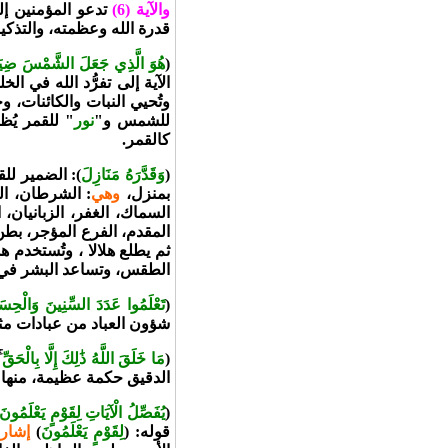
والآية (6)
تدعو المؤمنين إل
قدرة الله وعظمته، والتذكي
(
هُوَ الَّذِي جَعَلَ الشَّمْسَ ضِيَاء
الآية إلى تفرُّد الله في ا
وتُحيي النبات والكائنات، و
للشمس و"
نور
" للقمر يُ
كالقمر.
(
وَقَدَّرَهُ مَنَازِلَ
): الضمير لل
بمنزل،
وهي
: الشرطان، الب
السماك، الغفر، الزبانيان، 
المقدم، الفرع المؤجر، بطن
ثم يطلع هلالا ، وتُستخدم 
الطقس، وتساعد البشر في ت
(
تَعْلَمُوا عَدَدَ السِّنِينَ وَالْحِس
شؤون العباد من عبادات مثل
(
مَا خَلَقَ اللَّهُ ذَٰلِكَ إِلَّا بِالْحَقِّ
:
الدقيق حكمة عظيمة، منها تي
(
يُفَصِّلُ الْآيَاتِ لِقَوْمٍ يَعْلَمُونَ
قوله: (
لِقَوْمٍ يَعْلَمُونَ
)
إشارة