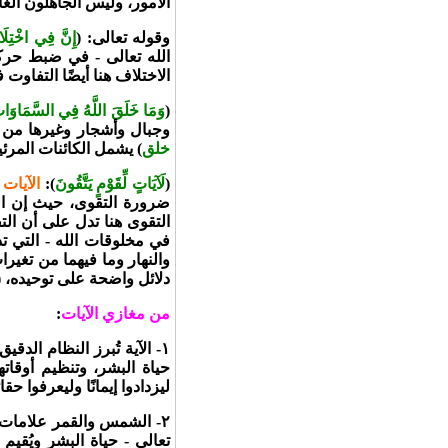
الأمور، وليس الجاهلون الغا
وقوله تعالى: (
إِنَّ فِي اخْتِلَاف
الله تعالى - في ضبط حركة
الاختلاف هنا أيضًا التفاوت 
(
وَمَا خَلَقَ اللَّهُ فِي السَّمَاوَات
وجبال وأشجار وغيرها من ا
خلق
) يشمل الكائنات المرئي
(
لَآيَاتٍ لِّقَوْمٍ يَتَّقُونَ
):
الآيات 
ضرورة التقوى، حيث إن الذي
التقوى هنا تدل على أن الت
في مخلوقات الله - التي ت
والنهار وما فيهما من تغيرا
دلائل واضحة على توحيده، (
من مغازي الآيات
:
١- الآية تُبرز النظام ا
حياة البشر، وتنظيم أوقاتهم
ليزدادوا إيمانًا وليعرفوا حقا
٢- الشمس والقمر علامات 
تعالى - حياة البشر ويُقيم 