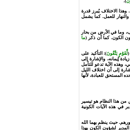
ونَ
).
وهذا الاختلاف يُبرز قدرة
والنهار للعمل. كما يشمل
 وما في الأرض من بحار
ن الكون. كما أن ذكر (
ما
(
لِّقَوْمٍ يَتَّقُونَ
): التأكيد على
دة إيمانه، والإشارة إلى
، وهذه الآية تدعو للتأمل
ارة إلى أن اختلاف الليل
ده المستحق للعبادة، لأنها
ض من هذا النظام هو تيسير
بر في هذه الآيات الكونية
رهم. حيث ينظم بهما الله
ه المدبر لشؤون الكون بهذا