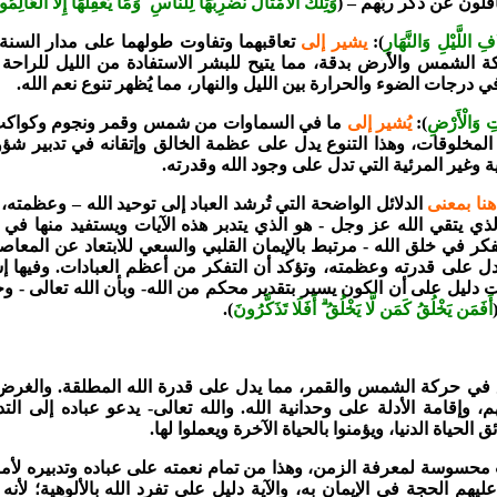
فلون عن ذكر ربّهم – (
وَتِلْكَ الْأَمْثَالُ نَضْرِبُهَا لِلنَّاسِ ۖ وَمَا يَعْقِلُهَا إِلَّا الْعَالِمُ
ِ اللَّيْلِ وَالنَّهَارِ
):
يشير إلى
تعاقبهما وتفاوت طولهما على مدار السنة. 
 الشمس والأرض بدقة، مما يتيح للبشر الاستفادة من الليل للراحة 
في درجات الضوء والحرارة بين الليل والنهار، مما يُظهر تنوع نعم الله.
ِ وَالْأَرْضِ
):
يُشير إلى
ما في السماوات من شمس وقمر ونجوم وكواكب،
لمخلوقات، وهذا التنوع يدل على عظمة الخالق وإتقانه في تدبير شؤو
ة وغير المرئية التي تدل على وجود الله وقدرته.
هنا بمعنى
الدلائل الواضحة التي تُرشد العباد إلى توحيد الله – وعظمته، 
 يتقي الله عز وجل - هو الذي يتدبر هذه الآيات ويستفيد منها في زيا
فكر في خلق الله - مرتبط بالإيمان القلبي والسعي للابتعاد عن المعاصي
دل على قدرته وعظمته، وتؤكد أن التفكر من أعظم العبادات. وفيها إش
ت دليل على أن الكون يسير بتقدير محكم من الله- وبأن الله تعالى - وح
أَفَمَن يَخْلُقُ كَمَن لَّا يَخْلُقُ ۗ أَفَلَا تَذَكَّرُونَ
).
لدقيق في حركة الشمس والقمر، مما يدل على قدرة الله المطلقة. والغر
، وإقامة الأدلة على وحدانية الله. والله تعالى- يدعو عباده إلى التد
ئق الحياة الدنيا، ويؤمنوا بالحياة الآخرة ويعملوا لها.
محسوسة لمعرفة الزمن، وهذا من تمام نعمته على عباده وتدبيره لأمو
عليهم الحجة في الإيمان به، والآية دليل على تفرد الله بالألوهية؛ لأن