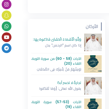
الأركان
وَلِلَّهِ الْأَسْمَاءُ الْحُسْنَىٰ فَادْعُوهُ بِهَا:
إذا كان اسم "الرحمن" يدل
الآيات (58 - 60) من سورة التوبة،
اللقاء (20)
﴿وَمِنْهُمْ مَنْ يَلْمِزُكَ فِي الصَّدَقَاتِ
تجارةٌ لا تخسر أبدًا
يقول الله تعالى: {وَمَا تُقَدِّمُوا
الآيات (53-57) سورة التوبة،
اللقاء (19)