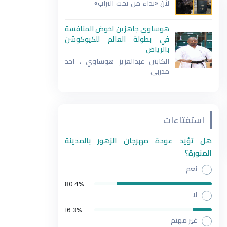
لأن «نداء من تحت التراب»
هوساوي جاهزين لخوض المنافسة
في بطولة العالم للكيوكوشن
بالرياض
الكابتن عبدالعزيز هوساوي ، احد
مدربي
استفتاءات
هل تؤيد عودة مهرجان الزهور بالمدينة
المنورة؟
نعم
80.4%
لا
16.3%
غير مهتم