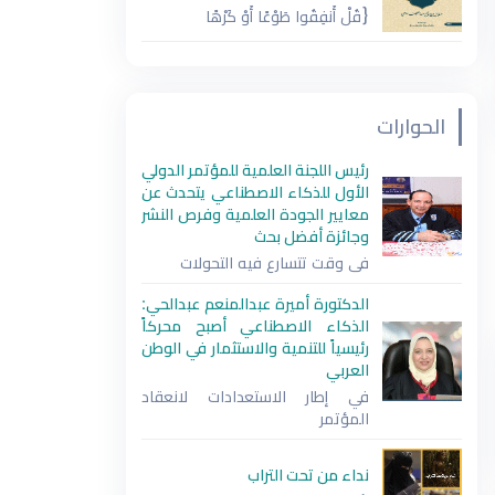
{قُلْ أَنفِقُوا طَوْعًا أَوْ كَرْهًا
الحوارات
رئيس اللجنة العلمية للمؤتمر الدولي
الأول للذكاء الاصطناعي يتحدث عن
معايير الجودة العلمية وفرص النشر
وجائزة أفضل بحث
في وقت تتسارع فيه التحولات
الدكتورة أميرة عبدالمنعم عبدالحي:
الذكاء الاصطناعي أصبح محركاً
رئيسياً للتنمية والاستثمار في الوطن
العربي
في إطار الاستعدادات لانعقاد
المؤتمر
نداء من تحت التراب