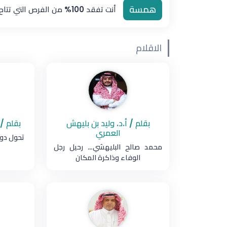
همسة
أنت تفقد 100% من الفرص التي تتاح لك ولا تستغلها
الاقلام
بقلم / أ.د. وليد بن بليهش
بقلم /
العمري
تحول دور
محمد صالح البليهشي… رحيل رجل
الوفاء وذاكرة المكان