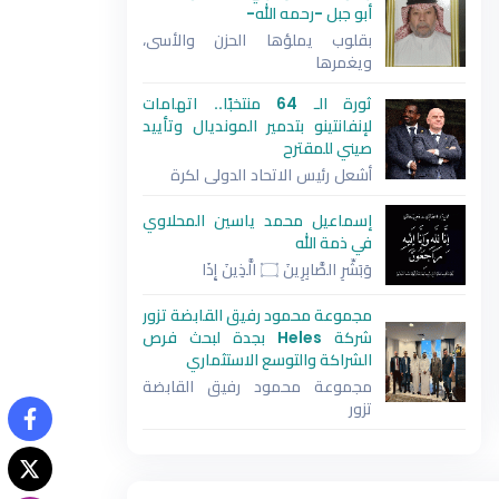
أبو جبل -رحمه الله-
بقلوب يملؤها الحزن والأسى،
ويغمرها
ثورة الـ 64 منتخبًا.. اتهامات
لإنفانتينو بتدمير المونديال وتأييد
صيني للمقترح
أشعل رئيس الاتحاد الدولي لكرة
إسماعيل محمد ياسين المحلاوي
في ذمة الله
وَبَشِّرِ الصَّابِرِينَ ۝ الَّذِينَ إِذَا
مجموعة محمود رفيق القابضة تزور
شركة Heles بجدة لبحث فرص
الشراكة والتوسع الاستثماري
مجموعة محمود رفيق القابضة
تزور