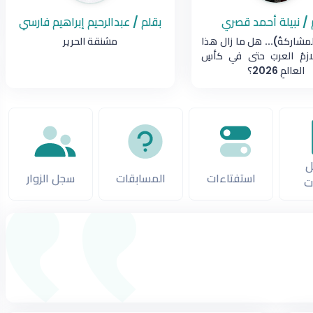
 / نبيلة أحمد قصري
بقلم / عبدالرحيم إبراهيم فارسي
لمشاركةُ)... هل ما زال هذا
مشنقة الحرير
ُلازمُ العربَ حتى في كأسِ
العالمِ 2026؟
ل
استفتاءات
المسابقات
سجل الزوار
ت