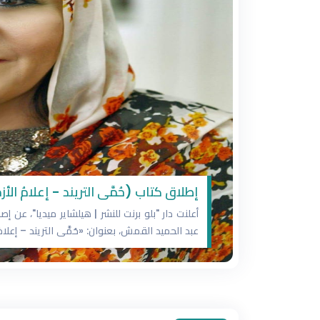
إطلاق كتاب (حُمَّى التريند - إعلامُ الأز
أعلنت دار "بلو برنت للنشر | هيلشاير ميديا"، عن إص
عبد الحميد القمش، بعنوان: «حُمَّى التريند – إعلا