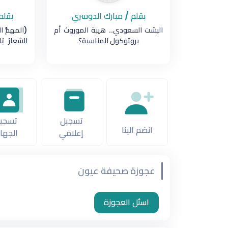
بقلم / مبارك الدوسري
بقلم
البشت السعودي.. هيبة الموروث أم
(المهمُّ ا
بروتوكول المناسبة؟
الشعارُ ي
تسجيل
تسجي
انضم الينا
إعلامي
الجها
عجوزة صحيفة عيون
اسئل العجوزة