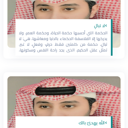
>لا تبالِ
الحكمة التي أحسبها حكمة الحياة، وحكمة العمر، ولا
يدركها إلا الفلاسفة الحكماء بالدنيا ومعاشها، هي: لا
تبالِ. حكمة من كلمتين فقط، حرفٍ وفعلٍ، لا غير،
تمثل عقل الحكيم، الذي يجد راحة النفس وسكونها،
ومعه سر العيش بسلام في الدنيا. أدرك هذه الحكمة
عمر بن الخطاب، رضي الله عنه، بقوله: (ما أبالي، على
>الله يهدئ بالك