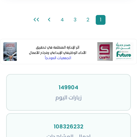
بد
4
3
2
1
149904
زيارات اليوم
108326232
إجمالي المشاهدات