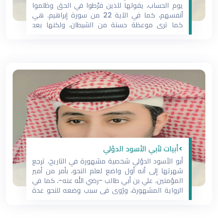
يوم الحساب، يقولها للذين فرّطوا في الحق وظلموا
أنفسهم، كما في الآية 22 من سورة إبراهيم. هي
كما ترى موعظة حسنة من الشيطان، ولكنها بعد
فوات الأوان، وضياع الأمر، حين لا ينفع نصح ولا حكمة
ولا موعظة، بل تكون حينئذٍ بمنزلة التأنيب
>أبيات لأبي الأسود الدؤلي
أبو الأسود الدؤلي شخصية مشهورة في التاريخ، ترجع
شهرتها إلى أنه أول واضع لعلم النحو، بأمر من أمير
المؤمنين، علي بن أبي طالب -رضي الله عنه-، كما في
الرواية المشهورة، ورُوي في سبب وضعه للنحو عدة
قصص، وأنه أيضًا من نقّط المصحف. وُصف أبو الأسود
الدؤلي، بأنه من سادات التابعين والمحدّثين