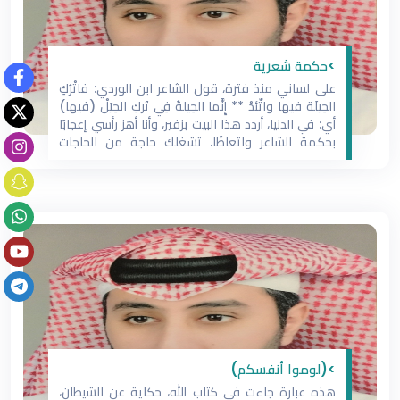
>حكمة شعرية
على لساني منذ فترة، قول الشاعر ابن الوردي: فاتْرُكِ
الحِيلَة فيها واتّئدْ ** إِنَّما الحِيلةُ فِي تَركِ الحِيَلْ (فيها)
أي: في الدنيا، أردد هذا البيت بزفير، وأنا أهز رأسي إعجابًا
بحكمة الشاعر واتعاظًا. تشغلك حاجة من الحاجات
الضرورية، وتسعى لها بالوسائل الممكنة، فإن لم تجدِ
احتلت لها احتيالًا، بعضه لا يوافق عليه عقلك
>(لوموا أنفسكم)
هذه عبارة جاءت في كتاب الله، حكاية عن الشيطان،