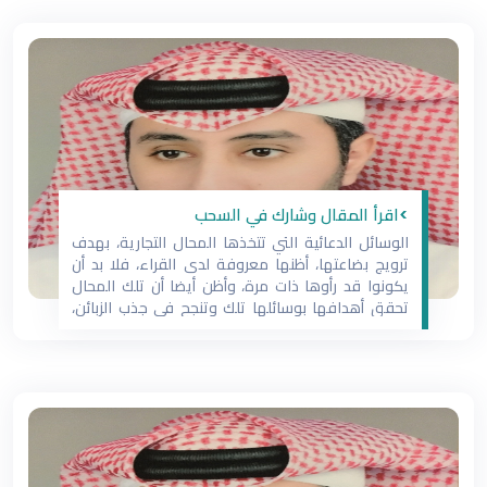
>اقرأ المقال وشارك في السحب
الوسائل الدعائية التي تتخذها المحال التجارية، بهدف
ترويج بضاعتها، أظنها معروفة لدى القراء، فلا بد أن
يكونوا قد رأوها ذات مرة، وأظن أيضا أن تلك المحال
تحقق أهدافها بوسائلها تلك وتنجح في جذب الزبائن،
بدليل إقبال الناس عليهم، وترقب مواعيد سحب الجوائز،
وما تسفر عنه من أسماء الفائزين، ولا جناح