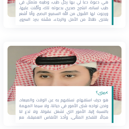
هي دعوة دعا لي بها رجلٌ طيب، وطيبه متمثل في
طيب لسانه، انشرح صدري بدعوته تلك، وأمَّنت عليها،
ورجوت لها القَبول من الله السميع البصير، وأنا أشعر
بقلبي ظلالاً من الأمل والرجاء، مسّته ببرد السرور،
ابتهاجاً أن يستجيب الله دعاءَ عباده الطيبين. أظن أن
تلك الدعوة، يحتاجها الكثير من الناس، في
>متى؟
هو حرف استفهام، نستفهم به عن الوقت والميعاد،
ونحن نواجه شتى الأمور في حياتنا، ولا سيما المهمة
بالنسبة إلينا، الأمور التي تشغل عقولنا، ولا تدع لنا
مجالًا للتفكير المتأني، وأخذ الأنفاس العميقة، مع
واقع الحياة السريع، الذي يعج بالصخب والزحام،
وللنفس مطالب ورغبات لا تنتهي، قد تكون لازمة، لا