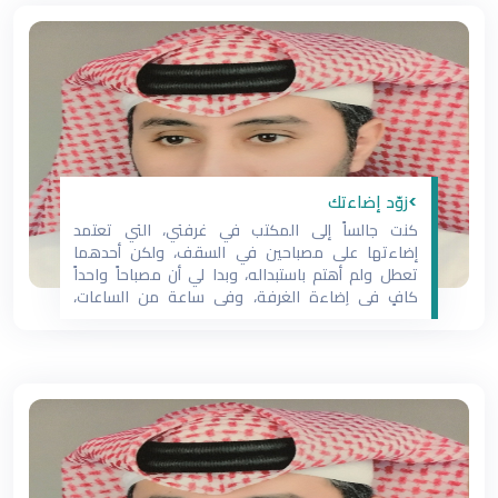
>زوّد إضاءتك
كنت جالساً إلى المكتب في غرفتي، التي تعتمد
إضاءتها على مصباحين في السقف، ولكن أحدهما
تعطل ولم أهتم باستبداله، وبدا لي أن مصباحاً واحداً
كافٍ في إضاءة الغرفة، وفي ساعة من الساعات،
أضاء المصباح الآخر المتعطل فجأة، فإذا بالنور يغيّر لون
الغرفة ويزيل عنها ظِلال العُتمة، فشعرت بارتياح بالغ،
وكأن