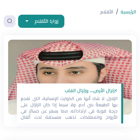
الرئيسية
الأقلام
زوايا الأقلام
>زلزال الأرض... وزلزال القلب
الزلازل لا شك أنها من الكوارث الإنسانية، التي تفجع
بها الطبيعةُ بني آدم، ولا سيما إذا كان الزلزال على
درجة قوية في ارتداداته، مما يسفر عن خسائر في
الأرواح والممتلكات، تذهب منسحقة تحت أثقال
الأنقاض، كفى الله خلقه الشرور، وحفظهم من كل
سوء. ولكن هل الزلازل مما تصيب الأرض فقط، أم